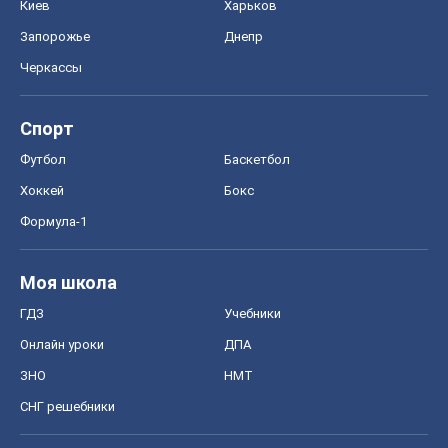
Киев
Харьков
Запорожье
Днепр
Черкассы
Спорт
Футбол
Баскетбол
Хоккей
Бокс
Формула-1
Моя школа
ГДЗ
Учебники
Онлайн уроки
ДПА
ЗНО
НМТ
СНГ решебники