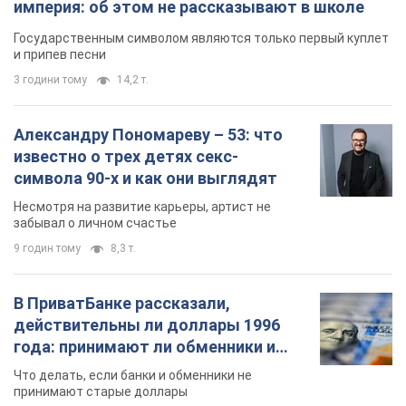
империя: об этом не рассказывают в школе
Государственным символом являются только первый куплет
и припев песни
3 години тому
14,2 т.
Александру Пономареву – 53: что
известно о трех детях секс-
символа 90-х и как они выглядят
Несмотря на развитие карьеры, артист не
забывал о личном счастье
9 годин тому
8,3 т.
В ПриватБанке рассказали,
действительны ли доллары 1996
года: принимают ли обменники и
банки такие купюры
Что делать, если банки и обменники не
принимают старые доллары