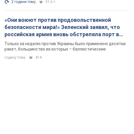
2 години тому
51,6 т.
«Они воюют против продовольственной
безопасности мира!» Зеленский заявил, что
российская армия вновь обстреляла порт в
Одессе
Только за неделю против Украины было применено десятки
ракет, большинство из которых – баллистические
годину тому
414