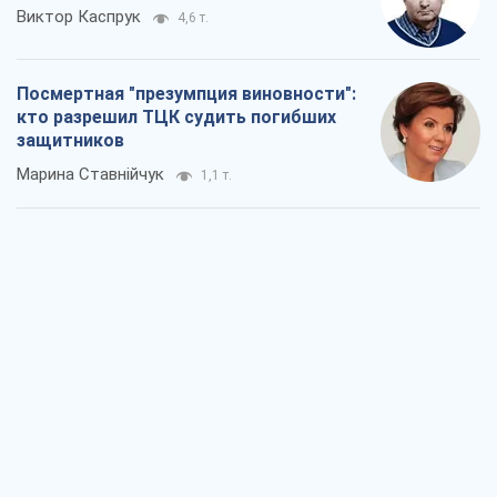
Россия стремится деморализовать
украинский тыл. О чем стоит себе
напомнить
Юрий Богданов
1,1 т.
Хозяева Черного моря: о казацкой
морской славе
Юрий Кирпичев
1,0 т.
"Поколение оливье": привычка к
русскому оказалась сильнее войны
Руслан Горовой
4,0 т.