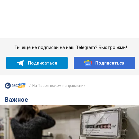
Женщине начислили 729 тыс. грн долга за газ
из-за показаний неисправного счетчика: судья
вынес неожиданное решение
Нужно ли платить долг из-за доначисления
7 годин тому
11,1 т.
"Это Украина напала!" Оксана Вояж
разоблачила киевского поэта,
которого "зазомбировали": он даже