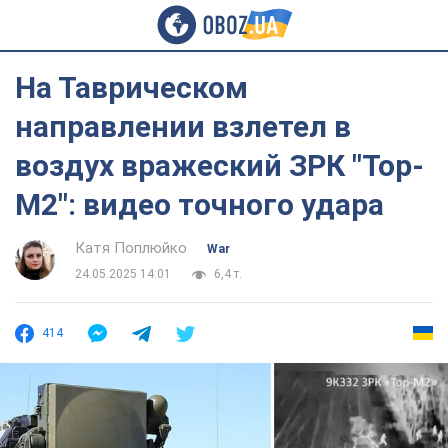
На Таврическом
направлении взлетел в
воздух вражеский ЗРК "Тор-
М2": видео точного удара
Катя Поплюйко
War
24.05.2025 14:01
6,4 т.
414