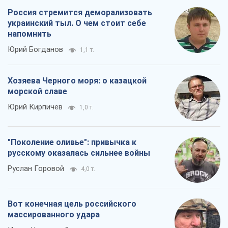
Вот конечная цель российского
массированного удара
Игорь Чернецкий
5,2 т.
Все мнения
О компании
Команда
Правовая информация
Политика
конфиденциальности
Реклама на сайте
Документы
Редакционная политика
Журналисты OBOZ.UA на месте
событий