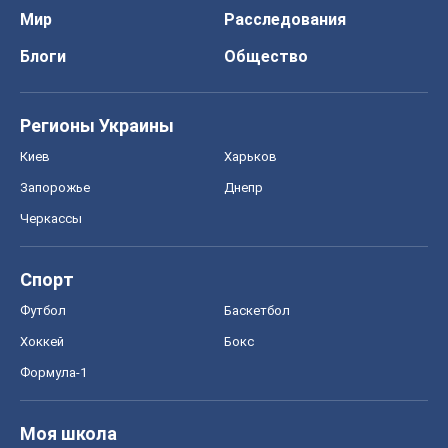
Формула-1
Моя школа
ГДЗ
Учебники
Онлайн уроки
ДПА
ЗНО
НМТ
СНГ решебники
Авто
Тест Драйв
Электромобили
Акции
Сервис
Food Oboz
Рецепты
Напитки