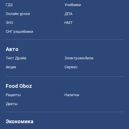
Диеты
Экономика
Рынки и компании
Mакроэкономика
MedOboz
Новости медицины
MAMACLUB
Шоу
Афиша
Сплетни
Красота
Мода
Женский Журнал