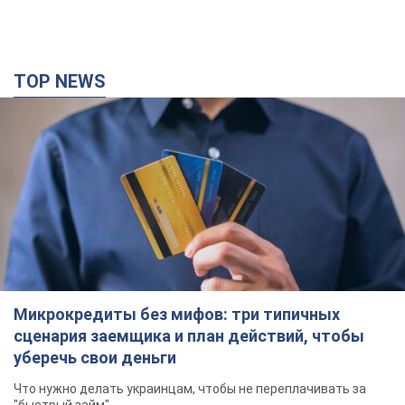
сценария заемщика и план действий, чтобы
уберечь свои деньги
Что нужно делать украинцам, чтобы не переплачивать за
"быстрый займ"
годину тому
6,3 т.
Россия нанесла удары по складам и
инфраструктуре в Днепропетровской области:
есть погибшие и раненые. Фото
Погибли три человека
3 години тому
6,2 т.
Зеленский созвал совещание по вопросам
подготовки украинской баллистики и
антибаллистической программы FREYJA: какие
решения готовятся
В Киеве рассчитывают на успешное завершение проекта
FREYJA