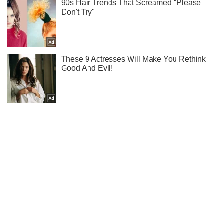
Ты еще не подписан на наш Telegram? Быстро жми!
Подписаться
Подписаться
На Таврическом направлении...
Важное