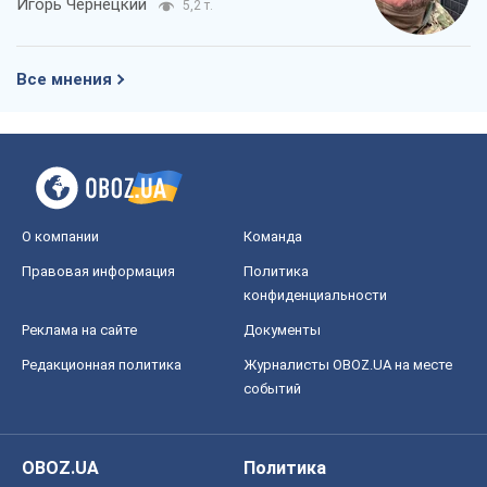
OBOZ.UA
Политика
Мир
Расследования
Блоги
Общество
Регионы Украины
Киев
Харьков
Запорожье
Днепр
Черкассы
Спорт
Футбол
Баскетбол
Хоккей
Бокс