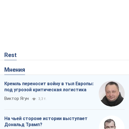
На чьей стороне истории выступает
Дональд Трамп?
Виктор Каспрук
4,6 т.
Посмертная "презумпция виновности":
кто разрешил ТЦК судить погибших
защитников
Марина Ставнійчук
1,1 т.