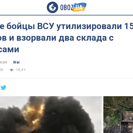
ке бойцы ВСУ утилизировали 1
в и взорвали два склада с
сами
цкая
War
06
18,4 т.