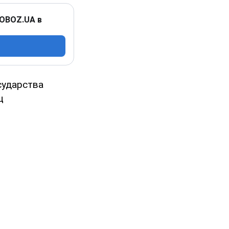
 OBOZ.UA в
сударства
ц