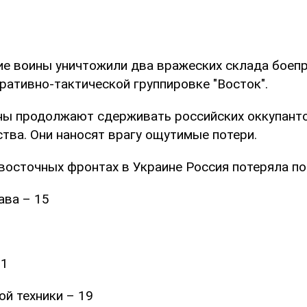
ие воины уничтожили два вражеских склада боепр
ративно-тактической группировке "Восток".
ны продолжают сдерживать российских оккупанто
тва. Они наносят врагу ощутимые потери.
 восточных фронтах в Украине Россия потеряла п
ава – 15
 1
й техники – 19