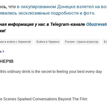
сь, что
в оккупированном Донецке взлетел на во
оявились эксклюзивные подробности и фото
.
ная информация у нас в Telegram-канале
Obozrevat
ки!
сии в войне с Украиной
Война в Украине
Россия - страна-агрессор
В
а