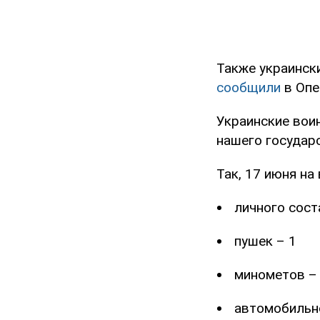
Также украинск
сообщили
в Опе
Украинские вои
нашего государс
Так, 17 июня на
личного сост
пушек – 1
минометов –
автомобильно