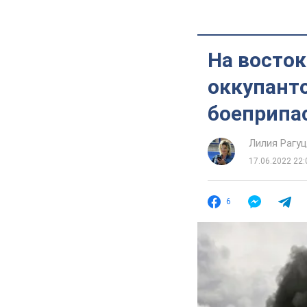
На восто
оккупанто
боеприпа
Лилия Рагу
17.06.2022 22:
6