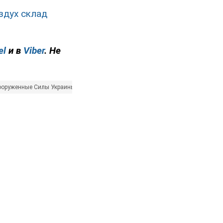
здух склад
el
и в
Viber
. Не
ооруженные Силы Украины