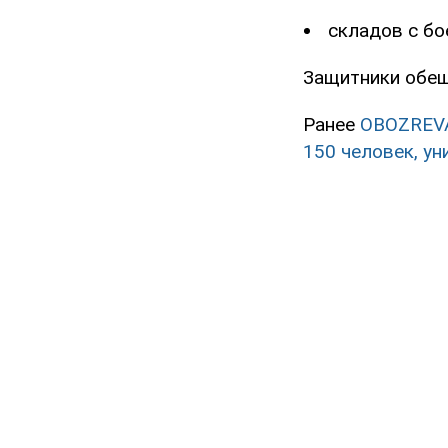
складов с бо
Защитники обещ
Ранее
OBOZREV
150 человек, у