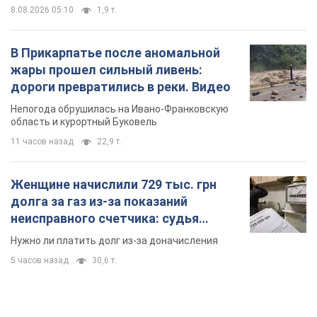
8.08.2026 05:10
1,9 т.
В Прикарпатье после аномальной
жары прошел сильный ливень:
дороги превратились в реки. Видео
Непогода обрушилась на Ивано-Франковскую
область и курортный Буковель
11 часов назад
22,9 т.
Женщине начислили 729 тыс. грн
долга за газ из-за показаний
неисправного счетчика: судья
вынес неожиданное решение
Нужно ли платить долг из-за доначисления
5 часов назад
30,6 т.