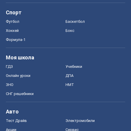
Спорт
Футбол
Баскетбол
Хоккей
Бокс
Формула-1
Моя школа
ГДЗ
Учебники
Онлайн уроки
ДПА
ЗНО
НМТ
СНГ решебники
Авто
Тест Драйв
Электромобили
Акции
Сервис