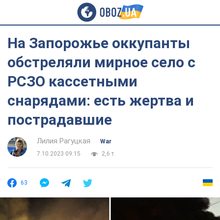
На Запорожье оккупанты
обстреляли мирное село с
РСЗО кассетными
снарядами: есть жертва и
пострадавшие
Лилия Рагуцкая
War
7.10.2023 09:15
2,6 т.
63