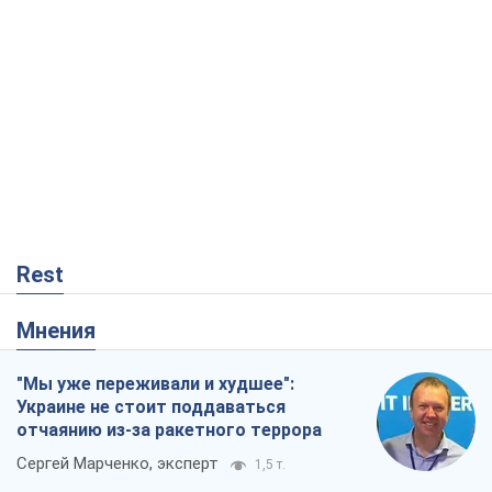
Rest
Мнения
"Мы уже переживали и худшее":
Украине не стоит поддаваться
отчаянию из-за ракетного террора
Сергей Марченко, эксперт
1,5 т.
Кремль переносит войну в тыл Европы:
под угрозой критическая логистика
Виктор Ягун
12,5 т.
Не месть, а стратегия: Украина
заставляет Россию платить за войну