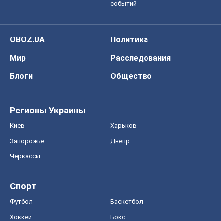
Регионы Украины
Киев
Харьков
Запорожье
Днепр
Черкассы
Спорт
Футбол
Баскетбол
Хоккей
Бокс
Формула-1
Моя школа
ГДЗ
Учебники
Онлайн уроки
ДПА
ЗНО
НМТ