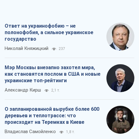
Мэр Москвы внезапно захотел мира,
как становятся послом в США и новые
украинские топ-рейтинги
Александр Кирш
2,1 т.
О запланированной вырубке более 600
деревьев и теплотрассе: что
происходит на Теремках в Киеве
Владислав Самойленко
1,8 т.
Как атаки Сил обороны Украины
сократили экспорт российских
нефтепродуктов
Андрей Клименко
3,6 т.
Все мнения