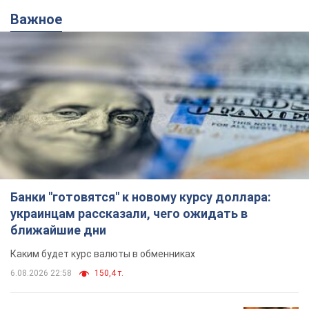
Банки "готовятся" к новому курсу доллара:
украинцам рассказали, чего ожидать в
ближайшие дни
Каким будет курс валюты в обменниках
6.08.2026 22:58
150,4 т.
Украинцам обещают по 850 грн от
мобильных операторов: что не так с
этими сообщениями
Как не попасть в ловушку мошенников
6.08.2026 21:02
15,2 т.
Самый дорогой футболист