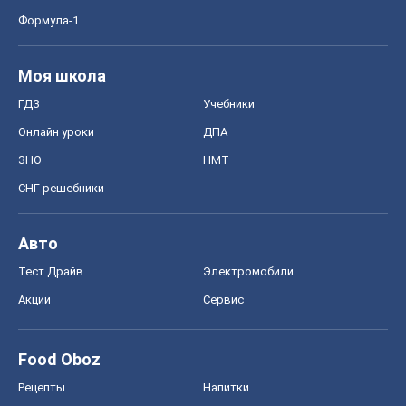
СНГ решебники
Авто
Тест Драйв
Электромобили
Акции
Сервис
Food Oboz
Рецепты
Напитки
Диеты
Экономика
Рынки и компании
Mакроэкономика
MedOboz