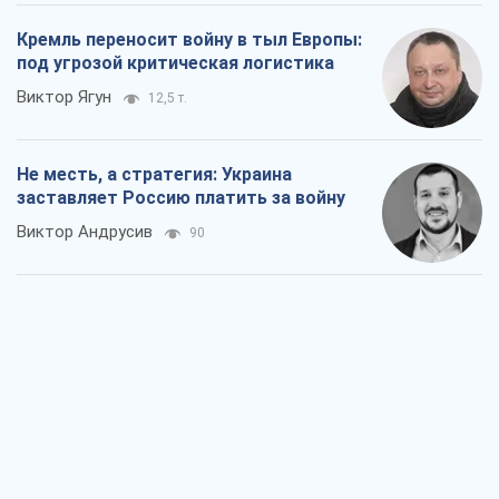
Виктор Андрусив
90
Ответ на украинофобию – не
полонофобия, а сильное украинское
государство
Николай Княжицкий
237