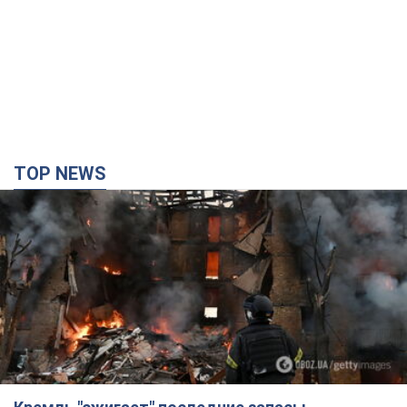
Кремль "сжигает" последние запасы
баллистики в Украине: что будет далее?
Интервью с Шарпом
В июле страна-агрессор установила "рекорд" по количеству
запущенных по Украине баллистических ракет
4 години тому
50,0 т.
В Екатеринбурге атакован склад Wildberries: