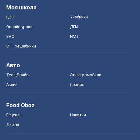
Food Oboz
Рецепты
Напитки
Диеты
Экономика
Рынки и компании
Mакроэкономика
MedOboz
Новости медицины
MAMACLUB
Шоу
Афиша
Сплетни
Красота
Мода