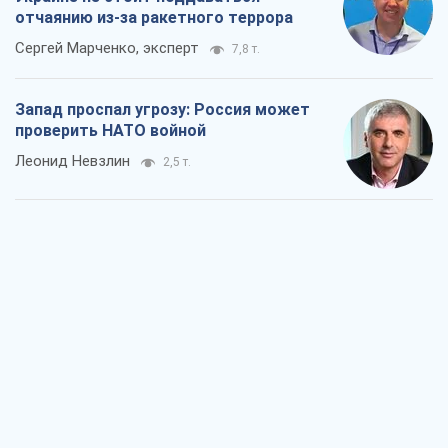
"Варта" и "Новатор" выдержали
пулеметный обстрел и удар FPV-дрона,
сохранив жизнь офицеру ВСУ
Украинская Бронетехника
2,6 т.
КНДР как катализатор войны, или О
новом этапе российско-
северокорейского союза
Алексей Кущ
2,8 т.