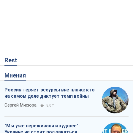
Россия теряет ресурсы вне плана: кто
на самом деле диктует темп войны
Сергей Мисюра
8,0 т.
"Мы уже переживали и худшее":
Украине не стоит поддаваться
отчаянию из-за ракетного террора
Сергей Марченко, эксперт
7,8 т.
Запад проспал угрозу: Россия может
проверить НАТО войной
Леонид Невзлин
2,5 т.