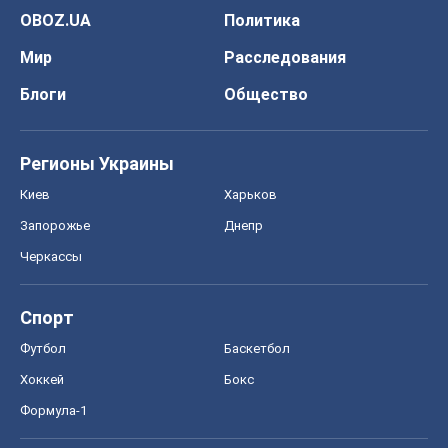
Спорт
Футбол
Баскетбол
Хоккей
Бокс
Формула-1
Моя школа
ГДЗ
Учебники
Онлайн уроки
ДПА
ЗНО
НМТ
СНГ решебники
Авто
Тест Драйв
Электромобили
Акции
Сервис