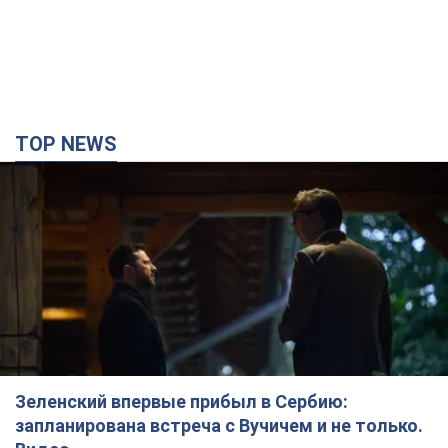
Зеленский впервые прибыл в Сербию:
запланирована встреча с Вучичем и не только.
Видео
Это первый визит главы государства в Белград
10 минут назад
55,1 т.
"Верните Федорова": в городах Украины уже
23-й день подряд проходят массовые митинги
с плакатами. Фото и видео
Участники акций продолжают серию ежедневных протестов
43 минуты назад
1,7 т.