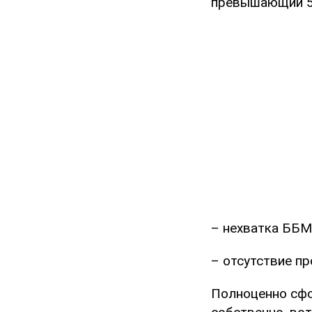
превышающий 5
– нехватка ББМ
– отсутствие п
Полноценно сфор