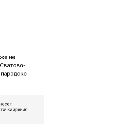
аже не
 Сватово-
и парадокс
 несет
точки зрения.