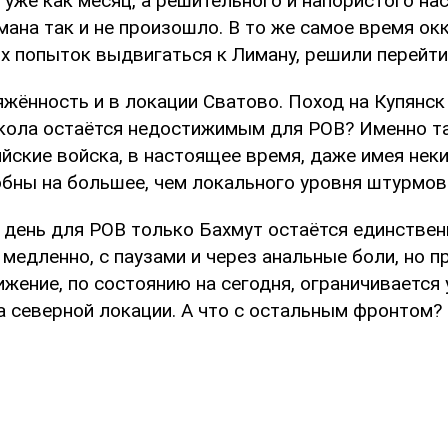
 уже как месяц, а решительного и напористого на
ана так и не произошло. В то же самое время ок
х попыток выдвигаться к Лиману, решили перейти
яжённость и в локации Сватово. Поход на Купянск
кола остаётся недостижимым для РОВ? Именно та
ийские войска, в настоящее время, даже имея не
собны на большее, чем локального уровня штурмов
 день для РОВ только Бахмут остаётся единствен
 медленно, с паузами и через анальные боли, но п
жение, по состоянию на сегодня, ограничивается
а северной локации. А что с остальным фронтом?