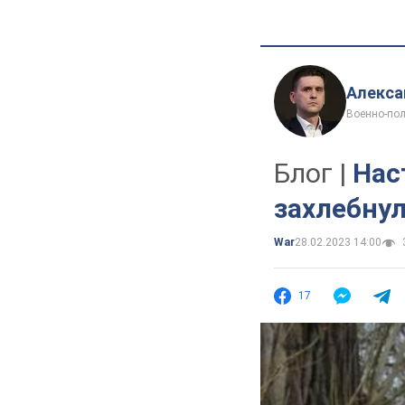
Алекса
Военно-пол
Блог |
Нас
захлебнул
War
28.02.2023 14:00
17