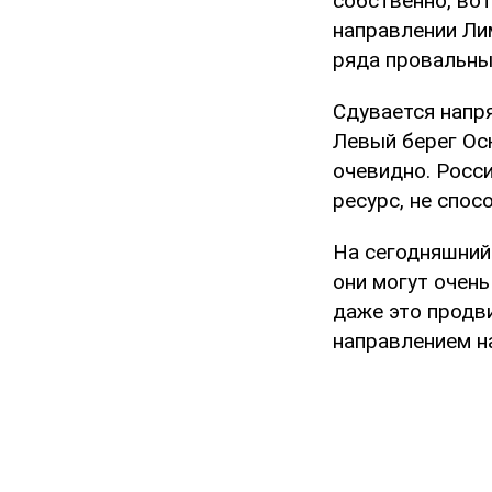
собственно, вот
направлении Лим
ряда провальны
Сдувается напр
Левый берег Ос
очевидно. Росс
ресурс, не спо
На сегодняшний
они могут очень
даже это продви
направлением н