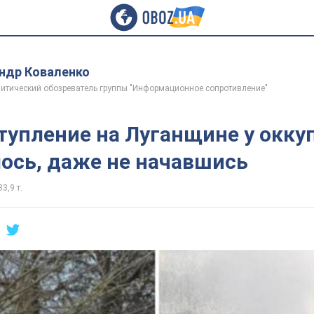
ндр Коваленко
итический обозреватель группы "Информационное сопротивление"
тупление на Луганщине у окку
ось, даже не начавшись
33,9 т.