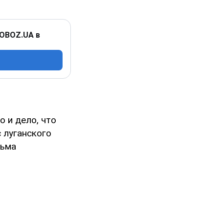
 OBOZ.UA в
о и дело, что
 луганского
сьма