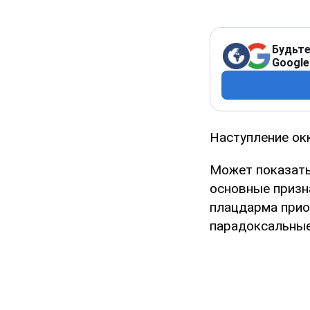
Будьте
Google
Наступление окк
Может показатьс
основные призн
плацдарма прио
парадоксальные