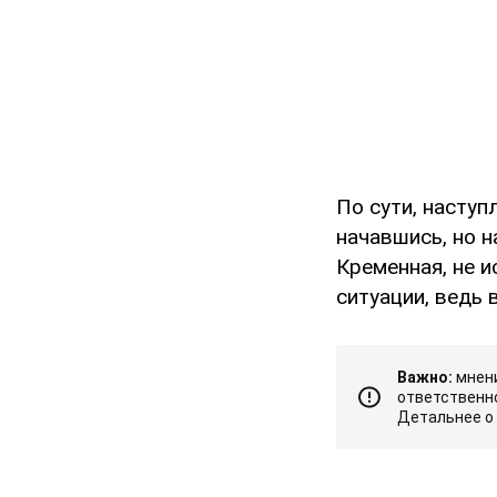
По сути, наступ
начавшись, но н
Кременная, не и
ситуации, ведь 
Важно:
мнени
ответственно
Детальнее о