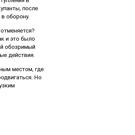
ступления в
купанты, после
 в оборону.
 отменяется?
к и это было
кий обозримый
ые действия.
ным местом, где
родвигаться. Но
 узким