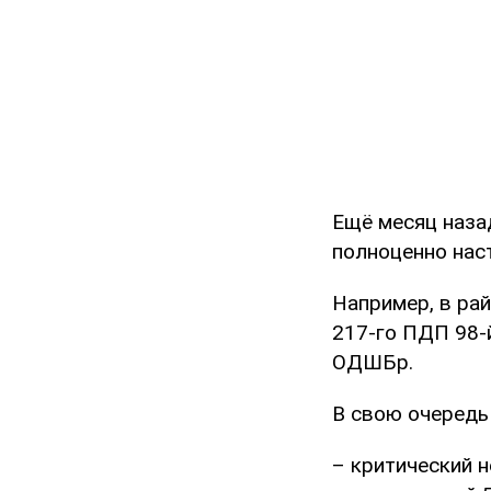
Ещё месяц назад
полноценно наст
Например, в ра
217-го ПДП 98-
ОДШБр.
В свою очередь
– критический н