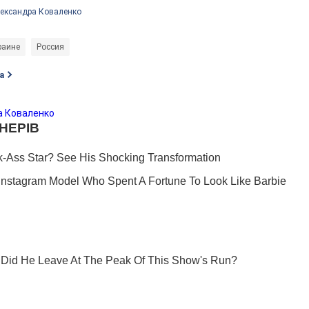
лександра Коваленко
раине
Россия
а
а Коваленко