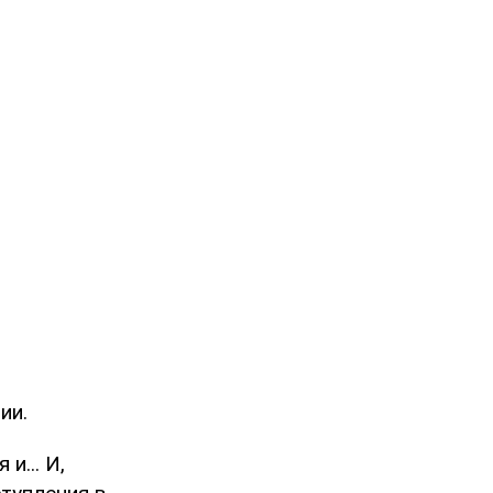
ии.
и... И,