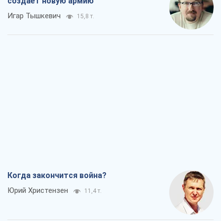
Когда закончится война?
Юрий Христензен
11,4 т.
Украина вступила в состояние
экономического кризиса. Есть ли свет
в конце туннеля?
Вадим Денисенко
9,2 т.
Чей будет Крым, тот и победит (NSJ), а
украинских футбольных чиновников
могут назвать убийцами
Александр Кирш
8,7 т.