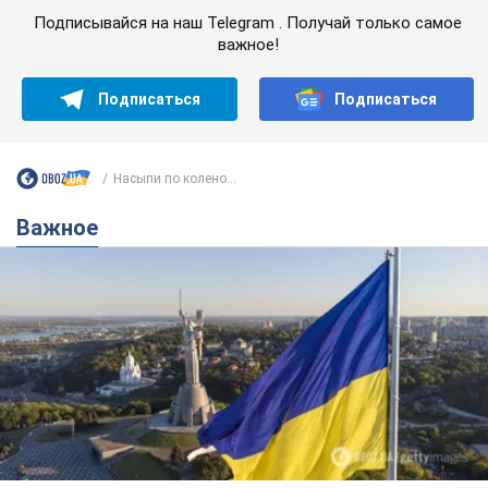
Какой была оригинальная версия гимна
Украины и почему ее боялась Российская
империя: об этом не рассказывают в школе
Государственным символом являются только первый куплет
и припев песни
годину тому
3,6 т.
Александру Пономареву – 53: что
известно о трех детях секс-
символа 90-х и как они выглядят