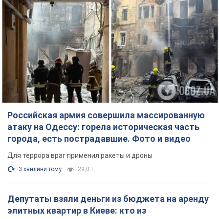
города, есть пострадавшие. Фото и видео
Для террора враг применил ракеты и дроны
3 хвилини тому
29,0 т.
Депутаты взяли деньги из бюджета на аренду
элитных квартир в Киеве: кто из
парламентариев просил средства и где
поселился
Как работает особая социальная гарантия и кто ею
пользуется
4 години тому
49,1 т.
Российская армия обстреляла два соседних
многоэтажных дома в Харькове: двое
погибших, более 20 пострадавших
Враг умышленно бьет по жилым домам
27 хвилин тому
2,8 т.