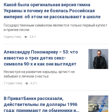
Несмотря на развитие карьеры, артист не
забывал о личном счастье
7 годин тому
6,9 т.
В ПриватБанке рассказали,
действительны ли доллары 1996
года: принимают ли обменники и
банки такие купюры
Что делать, если банки и обменники не
принимают старые доллары
8 годин тому
60,6 т.