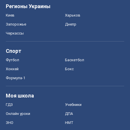
Формула-1
Моя школа
ГДЗ
Учебники
Онлайн уроки
ДПА
ЗНО
НМТ
СНГ решебники
Авто
Тест Драйв
Электромобили
Акции
Сервис
Food Oboz
Рецепты
Напитки
Диеты