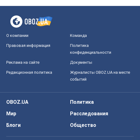
OBOZ.UA
Политика
Мир
Расследования
Блоги
Общество
Регионы Украины
Киев
Харьков
Запорожье
Днепр
Черкассы
Спорт
Футбол
Баскетбол
Хоккей
Бокс