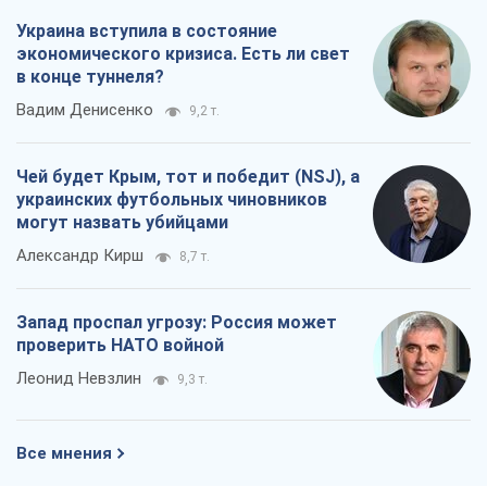
Запад проспал угрозу: Россия может
проверить НАТО войной
Леонид Невзлин
9,3 т.
Все мнения
О компании
Команда
Правовая информация
Политика
конфиденциальности
Реклама на сайте
Документы
Редакционная политика
Журналисты OBOZ.UA на месте
событий