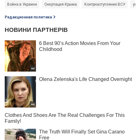
Война в Украине
Оккупация Крыма
Контрнаступление ВСУ
укр
Редакционная политика