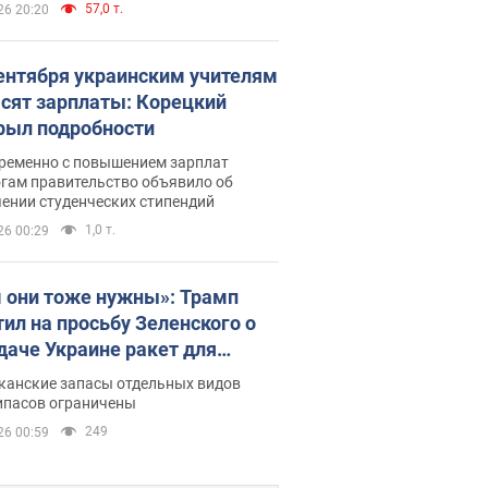
57,0 т.
26 20:20
сентября украинским учителям
сят зарплаты: Корецкий
рыл подробности
ременно с повышением зарплат
огам правительство объявило об
ении студенческих стипендий
1,0 т.
26 00:29
 они тоже нужны»: Трамп
тил на просьбу Зеленского о
даче Украине ракет для
ot
канские запасы отдельных видов
ипасов ограничены
249
26 00:59