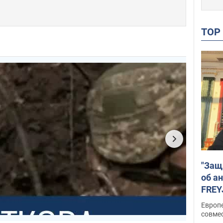
TO
"Защ
об а
FREY
подд
Европ
совме