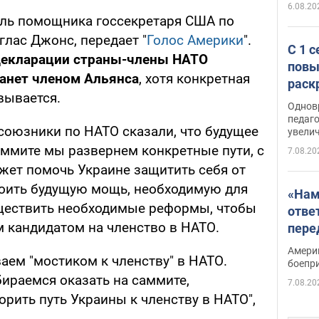
6.08.20
ель помощника госсекретаря США по
лас Джонс, передает "
Голос Америки
".
С 1 
декларации страны-члены НАТО
повы
танет членом Альянса
, хотя конкретная
раск
вывается.
Однов
педаг
союзники по НАТО сказали, что будущее
увелич
аммите мы развернем конкретные пути, с
7.08.20
ет помочь Украине защитить себя от
роить будущую мощь, необходимую для
«Нам
уществить необходимые реформы, чтобы
отве
м кандидатом на членство в НАТО.
пере
Patri
Амери
ваем "мостиком к членству" в НАТО.
боепр
ираемся оказать на саммите,
7.08.20
рить путь Украины к членству в НАТО",