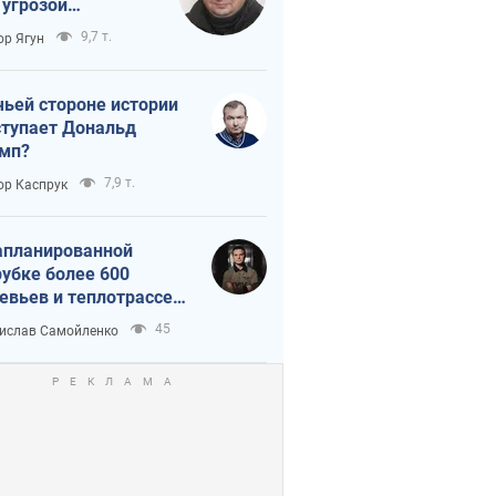
 угрозой
тическая
9,7 т.
ор Ягун
истика
чьей стороне истории
тупает Дональд
мп?
7,9 т.
ор Каспрук
апланированной
убке более 600
евьев и теплотрассе:
 происходит на
45
ислав Самойленко
емках в Киеве