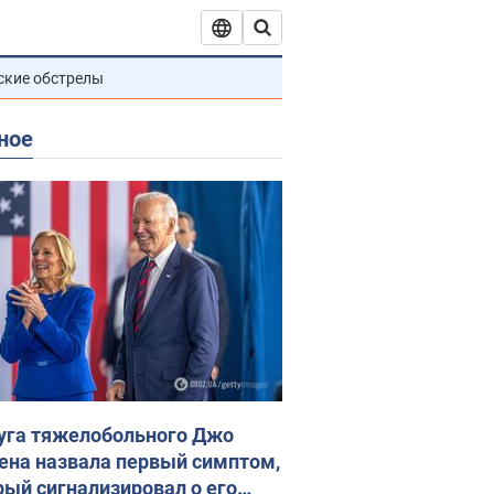
ские обстрелы
ное
уга тяжелобольного Джо
ена назвала первый симптом,
рый сигнализировал о его