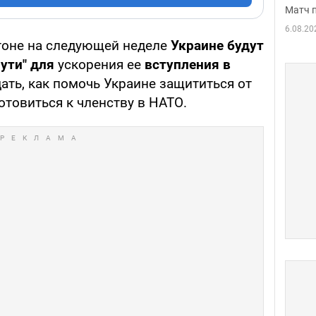
Матч 
6.08.20
оне на следующей неделе
Украине
будут
ути"
для
ускорения ее
вступления в
ать, как помочь Украине защититься от
отовиться к членству в НАТО.