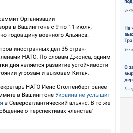
под
кри
Викт
лог
 саммит Организации
ора в Вашингтоне с 9 по 11 июля,
На 
выс
5-ю годовщину военного Альянса.
Тра
тров иностранных дел 35 стран-
Викт
членами НАТО. По словам Джонса, одним
тки дня является развитие устойчивости
О з
тоянии угрозам и вызовам Китая.
выр
дер
что
секретарь НАТО Йенс Столтенберг ранее
Влад
Тер
аммите в Вашингтоне
Украина не услышит
я
в Североатлантический альянс. В то же
общение о перспективах членства"