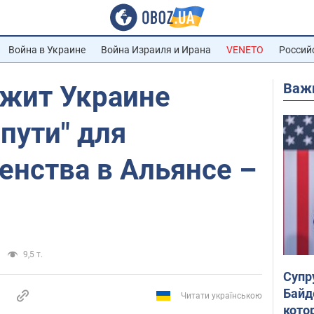
Война в Украине
Война Израиля и Ирана
VENETO
Россий
Важ
жит Украине
пути" для
енства в Альянсе –
9,5 т.
Супр
Байд
Читати українською
кото