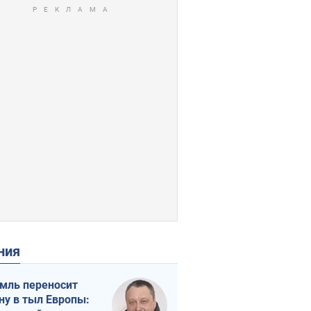
ения
мль переносит
ну в тыл Европы: