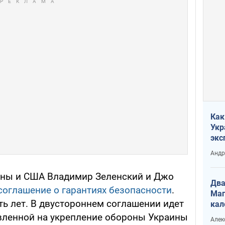
Как
Укр
экс
неф
Андр
ины и США Владимир Зеленский и Джо
Два
соглашение о гарантиях безопасности
.
Маг
ть лет. В двустороннем соглашении идет
кал
авленной на укрепление обороны Украины
Алек