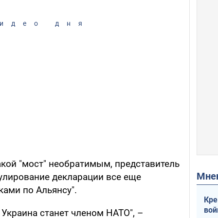
идео дня
такой "мост" необратимым, представитель
Мн
мулирование декларации все еще
ами по Альянсу".
Кре
вой
о Украина станет членом НАТО", –