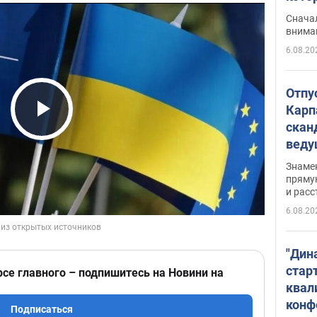
"агр
Сначал
внима
6.08.20
Отпу
Карп
скан
Play Video
вед
несп
Знаме
захе
пряму
и расс
6.08.20
"Дин
стар
рсе главного – подпишитесь на Новини на
квал
конф
Подписаться