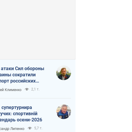
 атаки Сил обороны
аины сократили
порт российских
тепродуктов
2,1 т.
ей Клименко
 супертурнира
учих: спортивній
ендарь осени-2026
5,7 т.
сандр Липенко