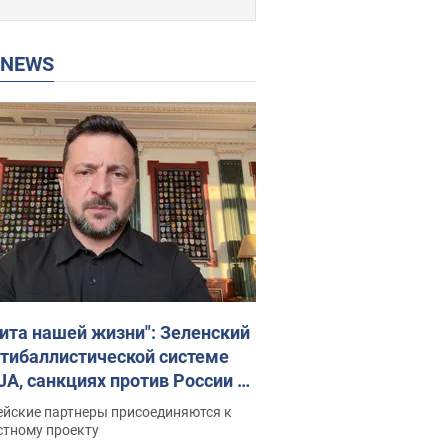
P NEWS
ита нашей жизни": Зеленский
нтибаллистической системе
JA, санкциях против России и
ержке аграриев. Видео
ейские партнеры присоединяются к
стному проекту