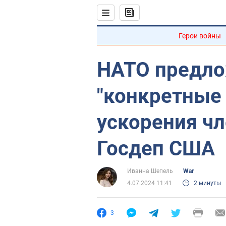
Герои войны
НАТО предло
"конкретные 
ускорения чл
Госдеп США
Иванна Шепель
War
4.07.2024 11:41
2 минуты
3