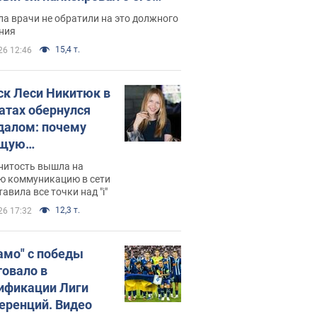
ессивном" раке
а врачи не обратили на это должного
ния
15,4 т.
26 12:46
ск Леси Никитюк в
атах обернулся
далом: почему
ущую
раведливо
нитость вышла на
йтили
ю коммуникацию в сети
тавила все точки над "i"
12,3 т.
26 17:32
амо" с победы
товало в
ификации Лиги
еренций. Видео