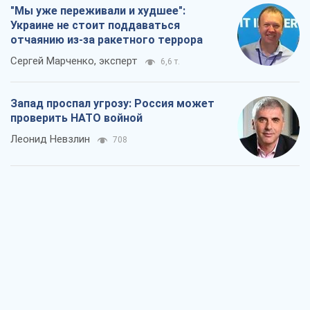
Леонид Невзлин
708
"Варта" и "Новатор" выдержали
пулеметный обстрел и удар FPV-дрона,
сохранив жизнь офицеру ВСУ
Украинская Бронетехника
1,5 т.