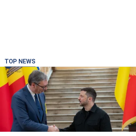
TOP NEWS
Зеленский впервые прибыл в Сербию:
запланирована встреча с Вучичем
Это первый визит главы государства в Белград
час назад
810
Третий армейский корпус создает для
российских оккупантов на Лиманском