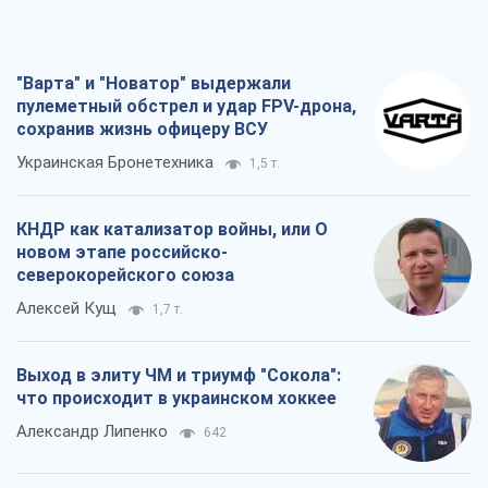
КНДР как катализатор войны, или О
новом этапе российско-
северокорейского союза
Алексей Кущ
1,7 т.
Выход в элиту ЧМ и триумф "Сокола":
что происходит в украинском хоккее
Александр Липенко
642
Что ожидает украинцев в 2026-2028
годах? Основные выводы из новых
прогнозов от НБУ
Василий Фурман
14,3 т.
Все мнения