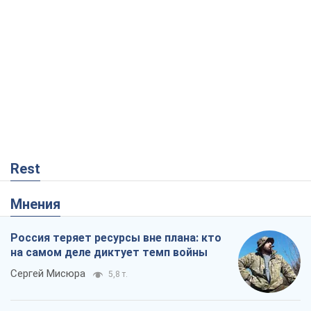
Rest
Мнения
Россия теряет ресурсы вне плана: кто
на самом деле диктует темп войны
Сергей Мисюра
5,8 т.
"Мы уже переживали и худшее":
Украине не стоит поддаваться
отчаянию из-за ракетного террора
Сергей Марченко, эксперт
6,6 т.
Запад проспал угрозу: Россия может
проверить НАТО войной