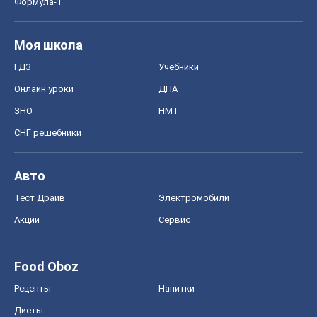
Авто
Тест Драйв
Электромобили
Акции
Сервис
Food Oboz
Рецепты
Напитки
Диеты
Экономика
Рынки и компании
Mакроэкономика
MedOboz
Новости медицины
MAMACLUB