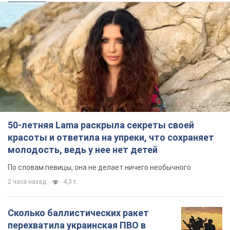
50-летняя Lama раскрыла секреты своей
красоты и ответила на упреки, что сохраняет
молодость, ведь у нее нет детей
По словам певицы, она не делает ничего необычного
2 часа назад
4,3 т.
Сколько баллистических ракет
перехватила украинская ПВО в
июле: в Минобороны назвали цифру
Украинская ПВО работала в условиях
дефицита ракет-перехватчиков
5 часов назад
6,7 т.
Аурика Ротару через суд изменила
свою пенсию, на которую ранее