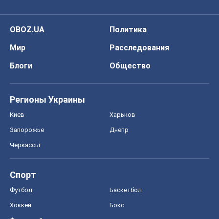
Регионы Украины
Киев
Харьков
Запорожье
Днепр
Черкассы
Спорт
Футбол
Баскетбол
Хоккей
Бокс
Формула-1
Моя школа
ГДЗ
Учебники
Онлайн уроки
ДПА
ЗНО
НМТ
СНГ решебники