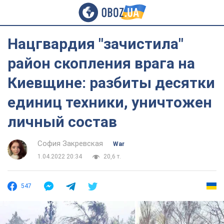
Нацгвардия "зачистила"
район скопления врага на
Киевщине: разбиты десятки
единиц техники, уничтожен
личный состав
София Закревская
War
1.04.2022 20:34
20,6 т.
547