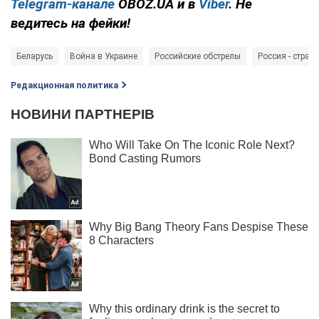
Telegram-канале
OBOZ.UA и в
Viber
. Не
ведитесь на фейки!
Беларусь
Война в Украине
Российские обстрелы
Россия - стран
Редакционная политика