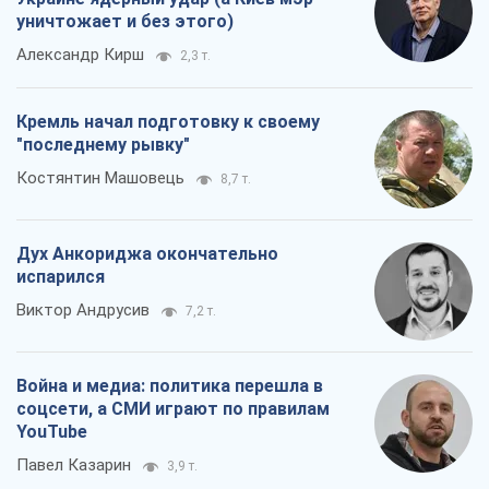
уничтожает и без этого)
Александр Кирш
2,3 т.
Кремль начал подготовку к своему
"последнему рывку"
Костянтин Машовець
8,7 т.
Дух Анкориджа окончательно
испарился
Виктор Андрусив
7,2 т.
Война и медиа: политика перешла в
соцсети, а СМИ играют по правилам
YouTube
Павел Казарин
3,9 т.