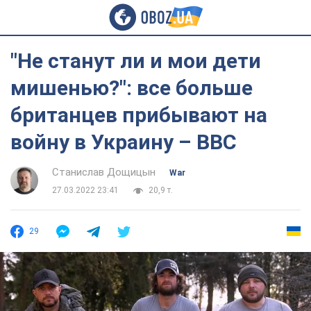
"Не станут ли и мои дети
мишенью?": все больше
британцев прибывают на
войну в Украину – BBC
Станислав Дощицын
War
27.03.2022 23:41
20,9 т.
29