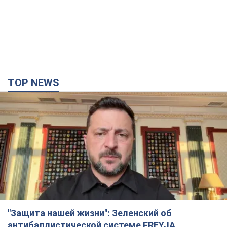
"Защита нашей жизни": Зеленский об
антибаллистической системе FREYJA,
санкциях против России и поддержке аграриев.
Видео
Европейские партнеры присоединяются к совместному
проекту
9 часов назад
65,4 т.
С 1 сентября украинским учителям повысят
зарплаты: Корецкий раскрыл подробности