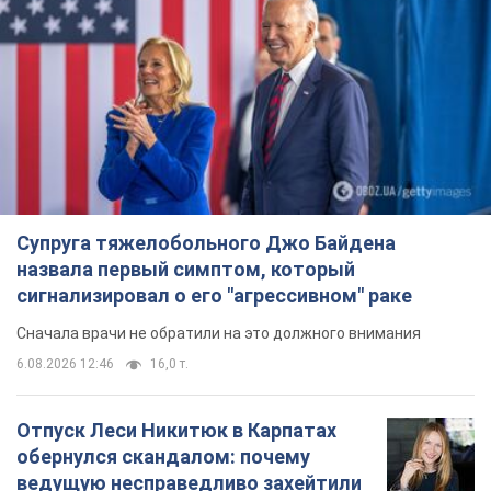
Супруга тяжелобольного Джо Байдена
назвала первый симптом, который
сигнализировал о его "агрессивном" раке
Сначала врачи не обратили на это должного внимания
6.08.2026 12:46
16,0 т.
Отпуск Леси Никитюк в Карпатах
обернулся скандалом: почему
ведущую несправедливо захейтили
Знаменитость вышла на прямую
коммуникацию в сети и расставила все точки
над "i"
11 часов назад
12,7 т.
"Динамо" с победы стартовало в
квалификации Лиги конференций.
Видео