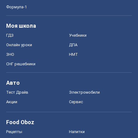
СНГ решебники
Авто
Тест Драйв
Электромобили
Акции
Сервис
Food Oboz
Рецепты
Напитки
Диеты
Экономика
Рынки и компании
Mакроэкономика
MedOboz