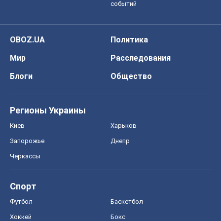
Регионы Украины
Киев
Харьков
Запорожье
Днепр
Черкассы
Спорт
Футбол
Баскетбол
Хоккей
Бокс
Формула-1
Моя школа
ГДЗ
Учебники
Онлайн уроки
ДПА
ЗНО
НМТ