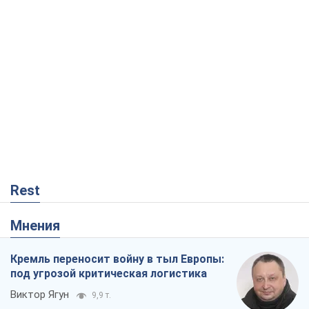
Rest
Мнения
Кремль переносит войну в тыл Европы:
под угрозой критическая логистика
Виктор Ягун
9,9 т.
На чьей стороне истории выступает
Дональд Трамп?
Виктор Каспрук
8,2 т.
О запланированной вырубке более 600
деревьев и теплотрассе: что