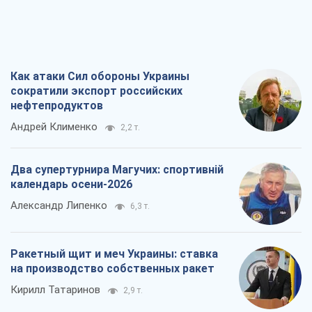
Два супертурнира Магучих: спортивній
календарь осени-2026
Александр Липенко
6,3 т.
Ракетный щит и меч Украины: ставка
на производство собственных ракет
Кирилл Татаринов
2,9 т.
Посмертная "презумпция виновности":
кто разрешил ТЦК судить погибших
защитников
Марина Ставнійчук
6,7 т.
Все мнения