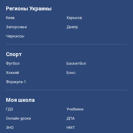
Футбол
Баскетбол
Хоккей
Бокс
Формула-1
Моя школа
ГДЗ
Учебники
Онлайн уроки
ДПА
ЗНО
НМТ
СНГ решебники
Авто
Тест Драйв
Электромобили
Акции
Сервис