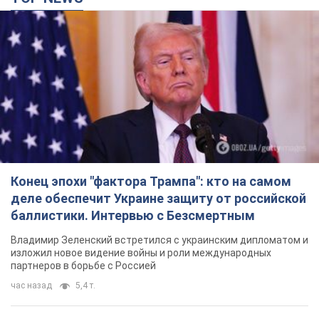
Конец эпохи "фактора Трампа": кто на самом
деле обеспечит Украине защиту от российской
баллистики. Интервью с Безсмертным
Владимир Зеленский встретился с украинским дипломатом и
изложил новое видение войны и роли международных
партнеров в борьбе с Россией
час назад
5,4 т.
В Киеве в результате российской атаки
пострадали четыре человека. Фото
Враг продолжает регулярный ракетный террор столицы
час назад
13,0 т.
Россияне атаковали дроном больницу в
Херсоне: пострадали медработницы