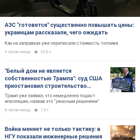
"Белый дом не является
собственностью Трампа": суд США
приостановил строительство
бального зала стоимостью 400 млн
Трамп уже заявил, что немедленно подаст
долларов
апелляцию, назвав это "ужасным решением"
8 часов назад
1,9 т.
Война меняет не только тактику: в
НГУ показали инженерные решения
против российских FPV-дронов.
Фото
Это "постапокалиптическая эстетика из мира
"Безумного Макса"
9 часов назад
7,3 т.