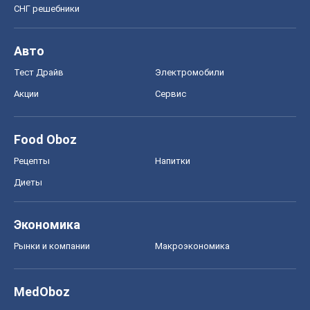
Food Oboz
Рецепты
Напитки
Диеты
Экономика
Рынки и компании
Mакроэкономика
MedOboz
Новости медицины
MAMACLUB
Шоу
Афиша
Сплетни
Красота
Мода
Женский Журнал