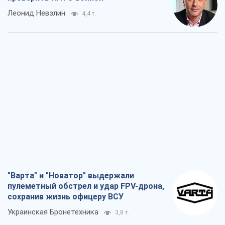
"Варта" и "Новатор" выдержали
пулеметный обстрел и удар FPV-дрона,
сохранив жизнь офицеру ВСУ
Украинская Бронетехника
3,8 т.
КНДР как катализатор войны, или О
новом этапе российско-
северокорейского союза
Алексей Кущ
3,9 т.
Выход в элиту ЧМ и триумф "Сокола":
что происходит в украинском хоккее