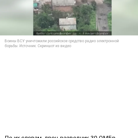
По их словам, дрон-разведчик 30 ОМБр