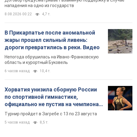
нападения на одно из государств
8.08.2026 00:22
4,7 т.
В Прикарпатье после аномальной
жары прошел сильный ливень:
дороги превратились в реки. Видео
Непогода обрушилась на Ивано-Франковскую
область и курортный Буковель
6 часов назад
10,4 т.
Хорватия унизила сборную России
по спортивной гимнастике,
официально не пустив на чемпионат
Европы основных спортсменов
Турнир пройдет в Загребе с 13 по 23 августа
5 часов назад
8,5 т.