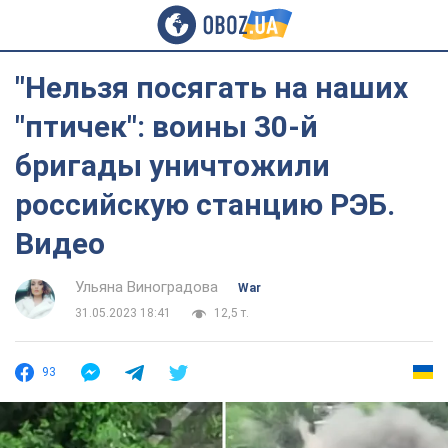
"Нельзя посягать на наших
"птичек": воины 30-й
бригады уничтожили
российскую станцию РЭБ.
Видео
Ульяна Виноградова
War
31.05.2023 18:41
12,5 т.
93