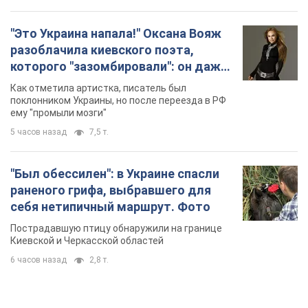
"Это Украина напала!" Оксана Вояж
разоблачила киевского поэта,
которого "зазомбировали": он даже
русского не знал, а теперь хочет
Как отметила артистка, писатель был
геноцида украинцев
поклонником Украины, но после переезда в РФ
ему "промыли мозги"
5 часов назад
7,5 т.
"Был обессилен": в Украине спасли
раненого грифа, выбравшего для
себя нетипичный маршрут. Фото
Пострадавшую птицу обнаружили на границе
Киевской и Черкасской областей
6 часов назад
2,8 т.