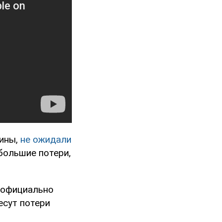
аины,
не ожидали
 большие потери,
 официально
есут потери