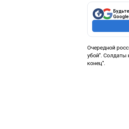
Будьте
Google
Очередной росс
убой". Солдаты 
конец".