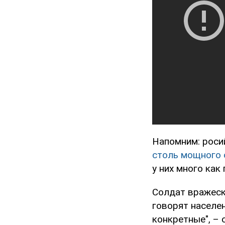
Напомним: роси
столь мощного 
у них много как
Солдат вражеск
говорят населен
конкретные", – 