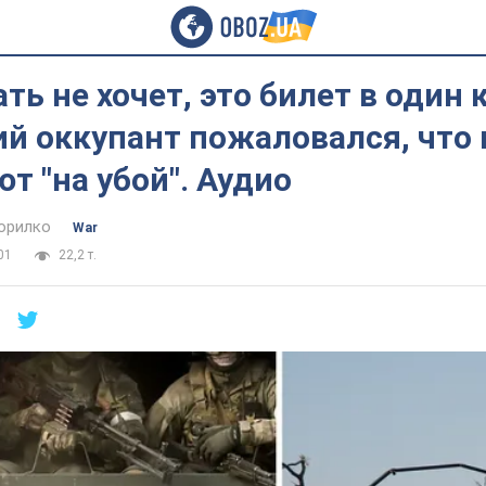
ать не хочет, это билет в один 
й оккупант пожаловался, что 
т "на убой". Аудио
орилко
War
01
22,2 т.