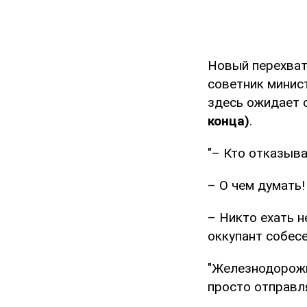
Новый перехват
советник минист
здесь ожидает 
конца)
.
"– Кто отказыва
– О чем думать!
– Никто ехать н
оккупант собес
"Железнодорожни
просто отправл