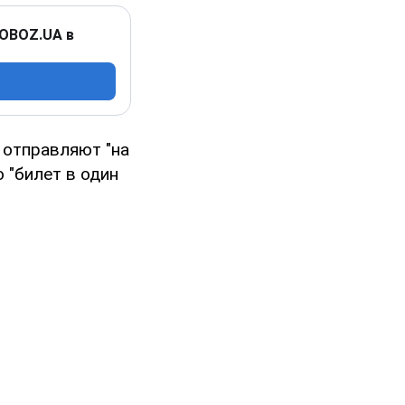
 OBOZ.UA в
 отправляют "на
о "билет в один