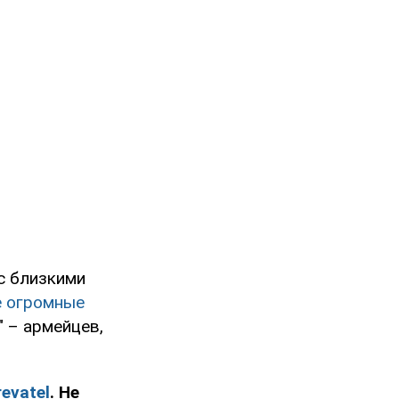
 с близкими
е огромные
" – армейцев,
evatel
. Не