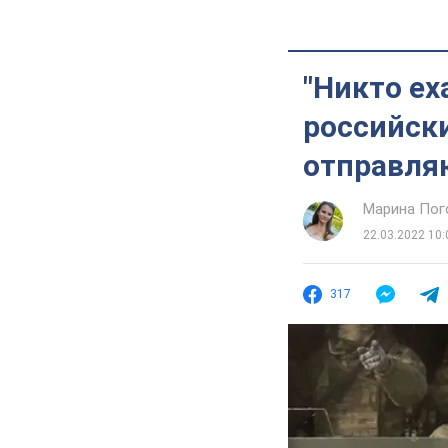
"Никто ех
российски
отправляю
Марина Пог
22.03.2022 10:
317