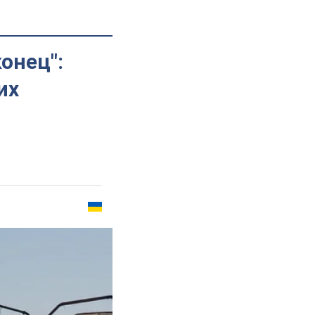
конец":
их