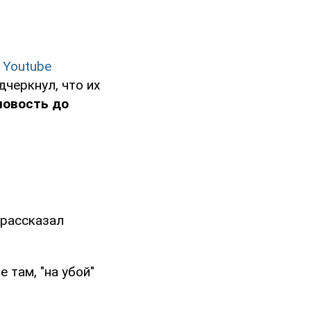
в
Youtube
дчеркнул, что их
новость до
 рассказал
 там, "на убой"