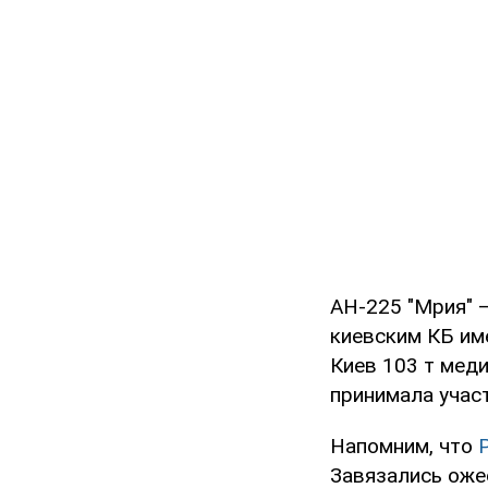
АН-225 "Мрия" 
киевским КБ име
Киев 103 т мед
принимала учас
Напомним, что
Завязались оже