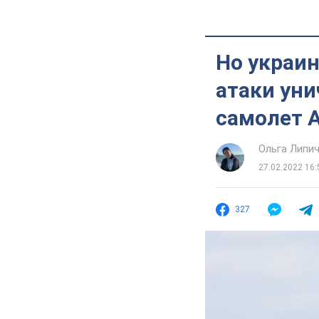
Но украин
атаки ун
самолет А
Ольга Липи
27.02.2022 16:
327