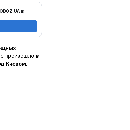
 OBOZ.UA в
мощных
о произошло
в
од Киевом.