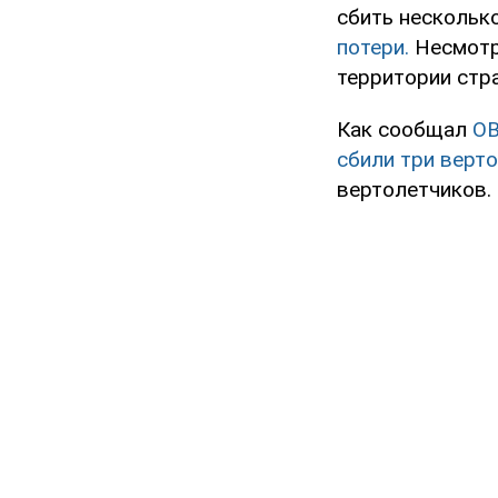
сбить нескольк
потери.
Несмотря
территории стр
Как сообщал
O
сбили три верт
вертолетчиков.