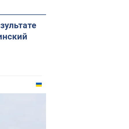
езультате
инский