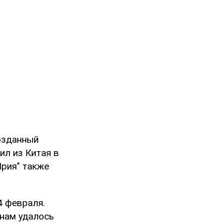
озданный
ил из Китая в
Мрия" также
4 февраля.
инам удалось