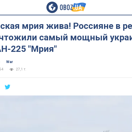
ская мрия жива! Россияне в р
ичтожили самый мощный укра
Н-225 "Мрия"
ч
War
54
27,1 т.