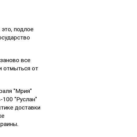
это, подлое
осударство
 заново все
и отмыться от
раля "Мрия"
-100 "Руслан"
стике доставки
же
краины.