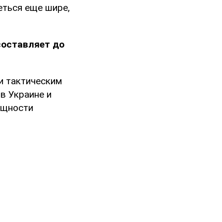
еться еще шире,
составляет до
и тактическим
в Украине и
ощности