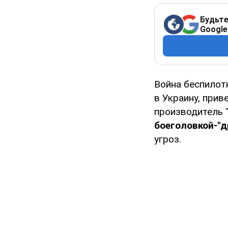
Будьте
Google
Война беспилот
в Украину, при
производитель
боеголовкой-"д
угроз.