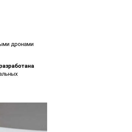
ными дронами
разработана
тальных
и