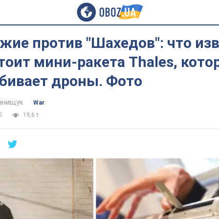
жие против "Шахедов": что изв
тоит мини-ракета Thales, кото
сбивает дроны. Фото
анищук
War
0
19,6 т.