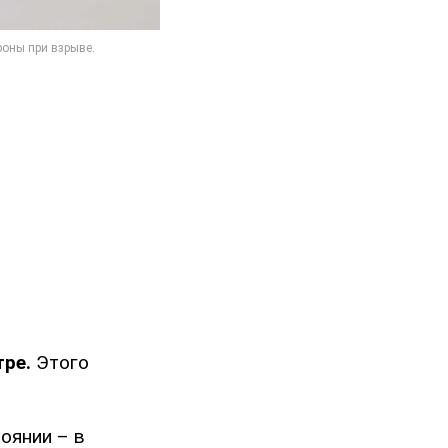
тре.
Этого
оянии – в