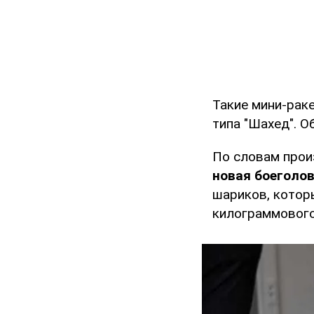
Такие мини-рак
типа "Шахед". 
По словам прои
новая боеголо
шариков, котор
килограммового