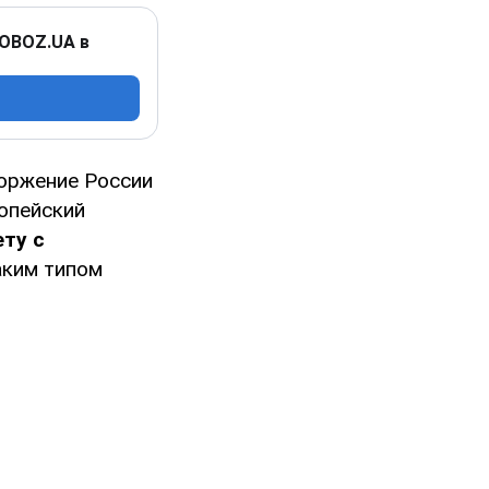
 OBOZ.UA в
оржение России
ропейский
ту с
аким типом