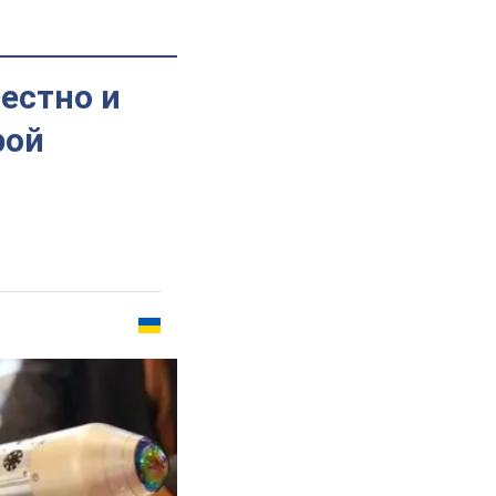
естно и
рой