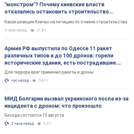
"монстром"? Почему киевские власти
отказались остановить строительство
небоскреба "московского верующего"
Какая реакция Кличко на петицию по отмене строительства
3 часа назад
31,8 т.
Армия РФ выпустила по Одессе 11 ракет
различных типов и до 100 дронов: горели
исторические здания, есть пострадавшие.
Фото и видео
Для террора враг применил ракеты и дроны
час назад
54,3 т.
МИД Болгарии вызвал украинского посла из-за
инцидента с дроном: что произошло
Беседа состоится 10 августа
3 часа назад
5,0 т.