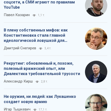
соцсети, а СМИ играют по правилам
YouTube
Павел Казарин
1,1 т.
В плену собственных мифов: как
Константиновка стала главной
идеологической ловушкой для
российских оккупантов
Дмитрий Снегирев
3,4 т.
Рекрутинг: обновленный и, похоже,
полезный вражеский опыт, или
Диалектика требовательной трусости
Александр Кирш
2,8 т.
Ни оружия, ни людей: как Лукашенко
создает новую армию
Игар Тышкевич
17,1 т.