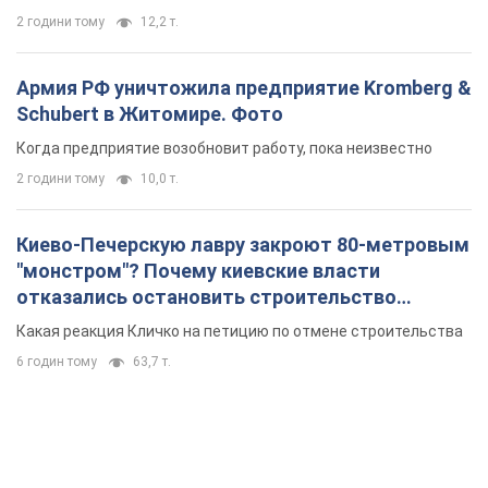
2 години тому
12,2 т.
Армия РФ уничтожила предприятие Kromberg &
Schubert в Житомире. Фото
Когда предприятие возобновит работу, пока неизвестно
2 години тому
10,0 т.
Киево-Печерскую лавру закроют 80-метровым
"монстром"? Почему киевские власти
отказались остановить строительство
небоскреба "московского верующего"
Какая реакция Кличко на петицию по отмене строительства
6 годин тому
63,7 т.