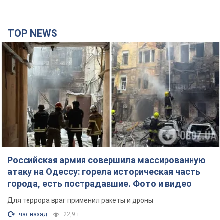
Российская армия совершила массированную
атаку на Одессу: горела историческая часть
города, есть пострадавшие. Фото и видео
Для террора враг применил ракеты и дроны
час назад
22,9 т.
Депутаты взяли деньги из бюджета на аренду
элитных квартир в Киеве: кто из
парламентариев просил средства и где
поселился
Как работает особая социальная гарантия и кто ею
пользуется
3 часа назад
48,3 т.
Российская армия обстреляла два соседних
многоэтажных дома в Харькове: двое
погибших, более 20 пострадавших
Враг умышленно бьет по жилым домам