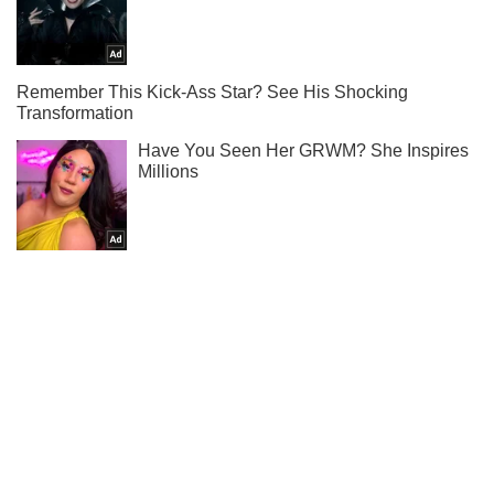
Ты еще не подписан на наш Telegram? Быстро жми!
Подписаться
Подписаться
Очередной "аналоговнет" С-70...
Важное