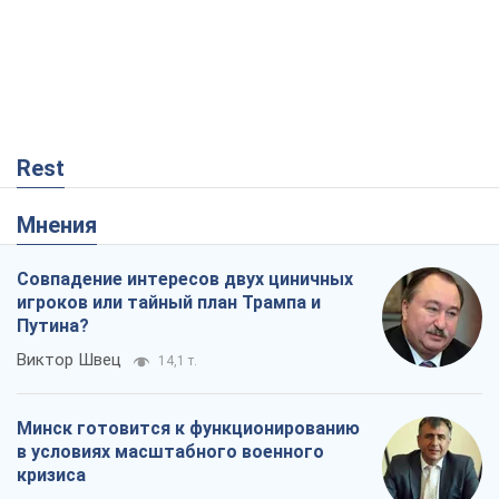
Виктор Швец
14,1 т.
Минск готовится к функционированию
в условиях масштабного военного
кризиса
Александр Левченко
18,6 т.
Ни оружия, ни людей: как Лукашенко
создает новую армию
Игар Тышкевич
15,7 т.