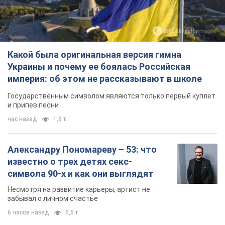
известно о трех детях секс-
символа 90-х и как они выглядят
Несмотря на развитие карьеры, артист не
забывал о личном счастье
6 часов назад
6,6 т.
В ПриватБанке рассказали,
действительны ли доллары 1996
года: принимают ли обменники и
банки такие купюры
Что делать, если банки и обменники не
принимают старые доллары
8 часов назад
57,3 т.