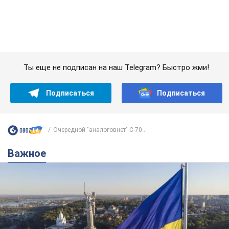
Какой была оригинальная версия гимна
Украины и почему ее боялась Российская
империя: об этом не рассказывают в школе
Государственным символом являются только первый куплет
и припев песни
час назад
1,8 т.
Александру Пономареву – 53: что