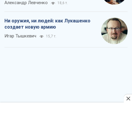
Когда закончится война?
Юрий Христензен
11,2 т.
Украина вступила в состояние
экономического кризиса. Есть ли свет
в конце туннеля?
Вадим Денисенко
9,0 т.
Чей будет Крым, тот и победит (NSJ), а
украинских футбольных чиновников
могут назвать убийцами