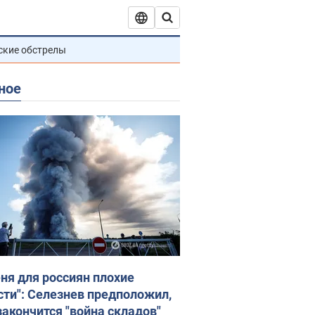
ские обстрелы
ное
еня для россиян плохие
сти": Селезнев предположил,
закончится "война складов"