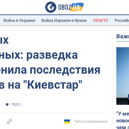
Война в Украине
Война Израиля и Ирана
VENETO
Россий
Важ
ых
ных: разведка
енила последствия
в на "Киевстар"
10,3 т.
"У м
ново
Читати українською
чем 