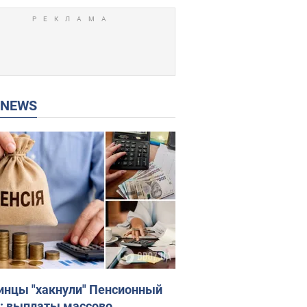
P NEWS
инцы "хакнули" Пенсионный
: выплаты массово