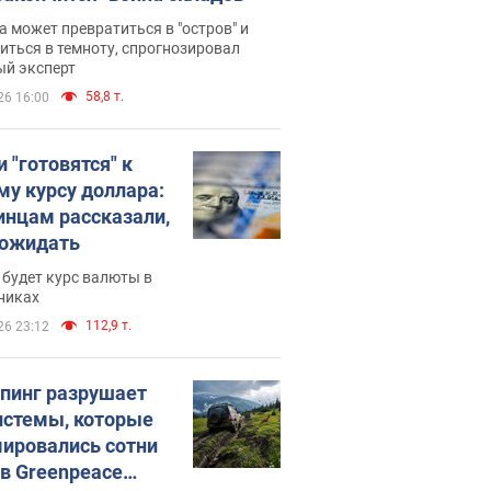
 может превратиться в "остров" и
иться в темноту, спрогнозировал
ый эксперт
58,8 т.
26 16:00
 "готовятся" к
му курсу доллара:
инцам рассказали,
 ожидать
будет курс валюты в
никах
112,9 т.
26 23:12
пинг разрушает
истемы, которые
ировались сотни
 в Greenpeace