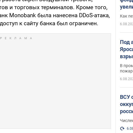
увел
ов и торговых терминалов. Кроме того,
не х
анк Monobank была нанесена DDoS-атака,
Как п
доступ к сайту банка был ограничен.
6.08.20
Под 
Ярос
взры
В пром
пожар
6.08.20
ВСУ 
окку
росс
Числе
6.0