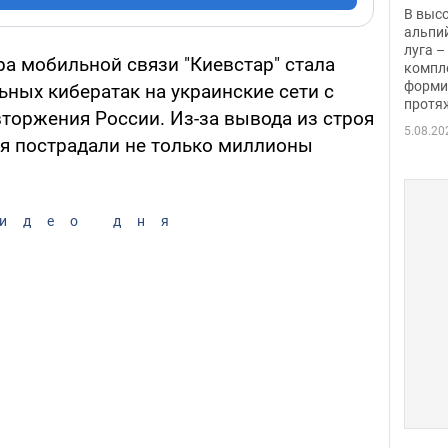
заби
В выс
альпи
луга –
ра мобильной связи "Киевстар" стала
компл
форми
ных кибератак на украинские сети с
протяж
торжения России. Из-за вывода из строя
5.08.20
я пострадали не только миллионы
идео дня