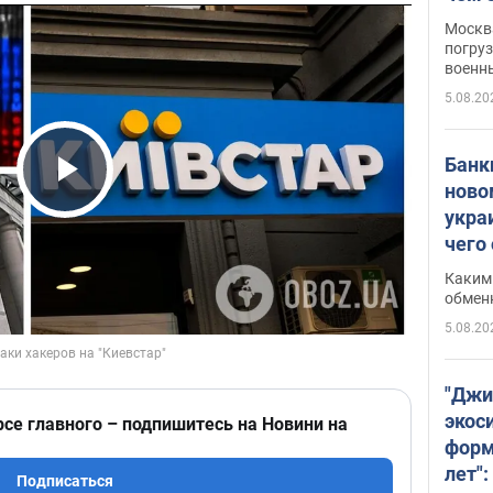
Москва
погруз
военн
5.08.20
Банки
ново
Play Video
укра
чего
Каким 
обмен
5.08.20
"Джи
экос
рсе главного – подпишитесь на Новини на
форм
лет":
Подписаться