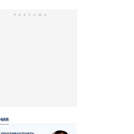
ения
 противостоять