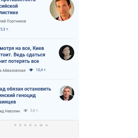
сийской
листике
лий Портников
5,3 т.
мотря на все, Киев
тоит. Ведь сдаться
чит потерять все
10,4 т.
а Айвазовская
ад обязан остановить
инский геноцид
аинцев
3,8 т.
ид Невзлин