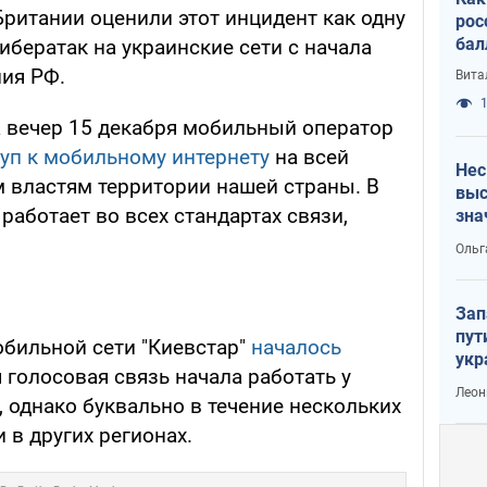
ритании оценили этот инцидент как одну
рос
бал
бератак на украинские сети с начала
ия РФ.
Вита
1
 вечер 15 декабря мобильный оператор
уп к мобильному интернету
на всей
Нес
 властям территории нашей страны. В
выс
работает во всех стандартах связи,
зна
Ольг
Зап
пут
бильной сети "Киевстар"
началось
укр
я голосовая связь начала работать у
Леон
 однако буквально в течение нескольких
 в других регионах.