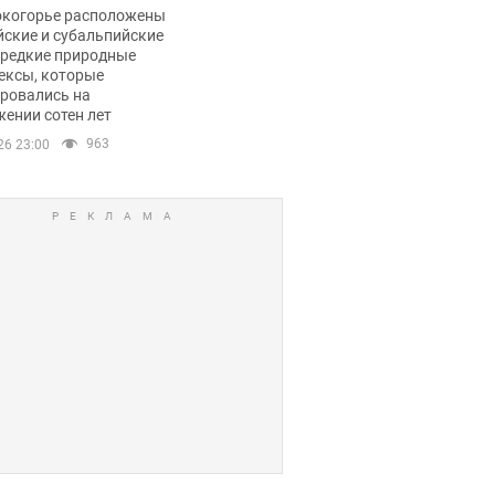
ли тревогу
окогорье расположены
йские и субальпийские
 редкие природные
ексы, которые
ровались на
ении сотен лет
963
26 23:00