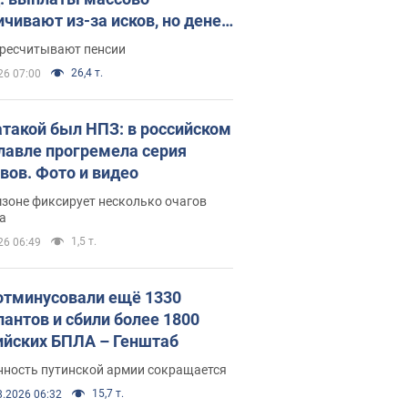
ичивают из-за исков, но денег
ватает
ересчитывают пенсии
26,4 т.
26 07:00
атакой был НПЗ: в российском
лавле прогремела серия
вов. Фото и видео
зоне фиксирует несколько очагов
а
1,5 т.
26 06:49
отминусовали ещё 1330
пантов и сбили более 1800
ийских БПЛА – Генштаб
нность путинской армии сокращается
15,7 т.
8.2026 06:32