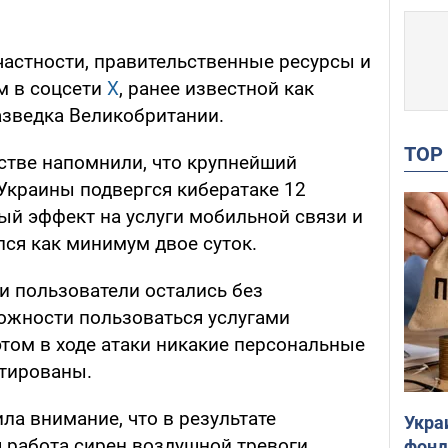
частности, правительственные ресурсы и
м в соцсети
X
, ранее известной как
азведка Великобритании.
TO
стве напомнили, что крупнейший
Украины подвергся кибератаке 12
ый эффект на услуги мобильной связи и
ся как минимум двое суток.
ки пользователи остались без
ожности пользоваться услугами
этом в ходе атаки никакие персональные
тированы.
ла внимание, что в результате
Укра
 работа сирен воздушной тревоги,
фонд