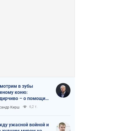
мотрим в зубы
еному коню:
дирчиво – о помощи
аине
6,2 т.
сандр Кирш
ду ужасной войной и
 худшим миром на