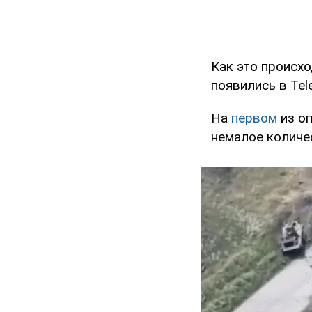
Как это происхо
появились в Tel
На
первом
из о
немалое количе