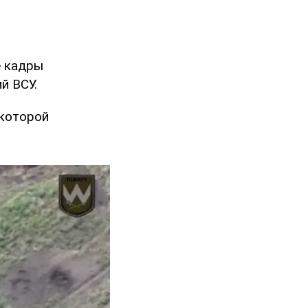
е кадры
й ВСУ.
 которой