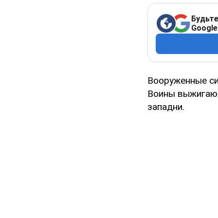
Будьте
Google
Вооруженные си
Воины выжигают
западни.