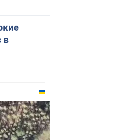
ркие
 в