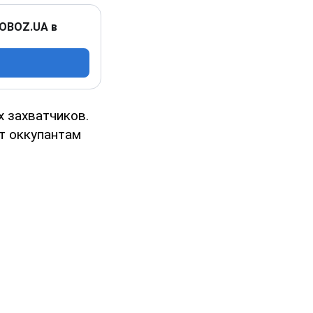
 OBOZ.UA в
 захватчиков.
т оккупантам