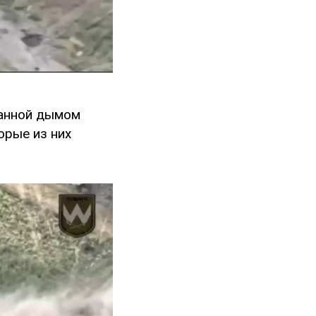
танной дымом
орые из них