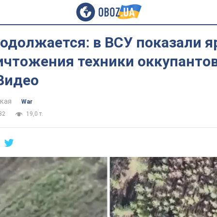
родолжается: в ВСУ показали я
ичтожения техники оккупантов
Видео
цкая
War
32
19,0 т.