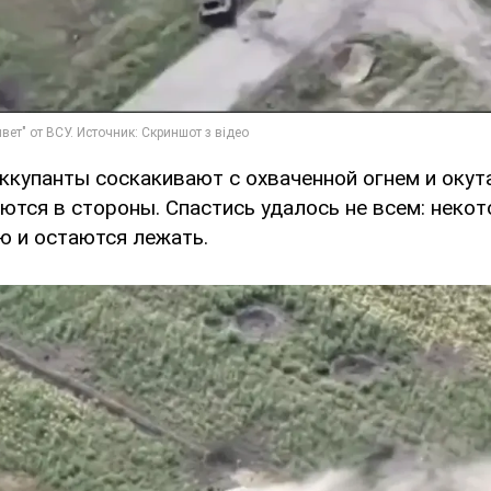
купанты соскакивают с охваченной огнем и оку
тся в стороны. Спастись удалось не всем: некот
ю и остаются лежать.