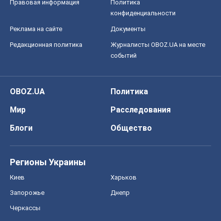
Мир
Расследования
Блоги
Общество
Регионы Украины
Киев
Харьков
Запорожье
Днепр
Черкассы
Спорт
Футбол
Баскетбол
Хоккей
Бокс
Формула-1
Моя школа