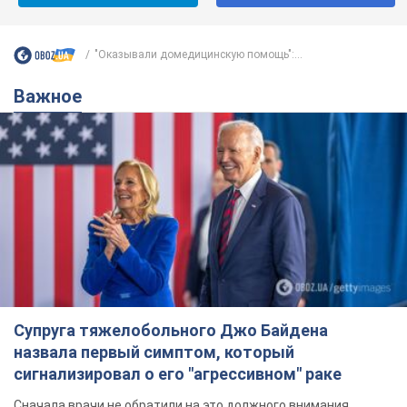
Супруга тяжелобольного Джо Байдена
назвала первый симптом, который
сигнализировал о его "агрессивном" раке
Сначала врачи не обратили на это должного внимания
8 часов назад
12,4 т.
Ее убила Россия: умерла 13-летняя
девочка, раненая в результате
российской атаки на Сумскую
область. Фото
В тот день во время российского обстрела
погибли ее брат, отчим и бабушка