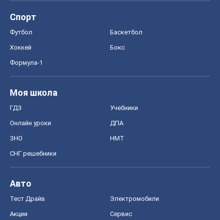
ГДЗ
Учебники
Онлайн уроки
ДПА
ЗНО
НМТ
СНГ решебники
Авто
Тест Драйв
Электромобили
Акции
Сервис
Food Oboz
Рецепты
Напитки
Диеты
Экономика