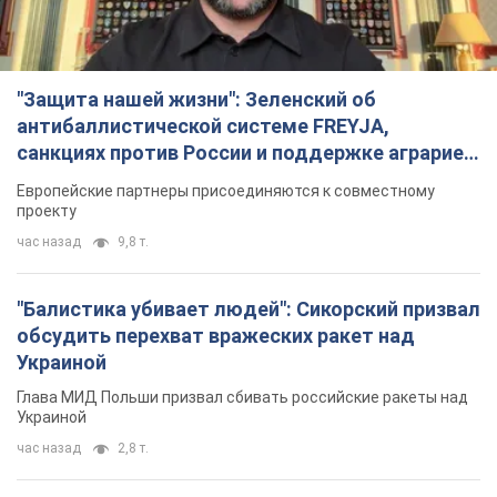
час назад
9,8 т.
"Балистика убивает людей": Сикорский призвал
обсудить перехват вражеских ракет над
Украиной
Глава МИД Польши призвал сбивать российские ракеты над
Украиной
час назад
2,8 т.
Налоговая служба передаст Минобороны
данные о мужчинах в возрасте от 18 до 60 лет:
зачем это нужно
Это необходимо для проверки воинского учета
3 часа назад
11,9 т.