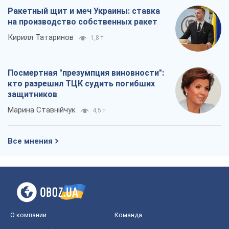
Марина Ставнійчук
4,5 т.
Все мнения
О компании
Команда
Правовая информация
Политика
конфиденциальности
Реклама на сайте
Документы
Редакционная политика
Журналисты OBOZ.UA на месте
событий
OBOZ.UA
Политика