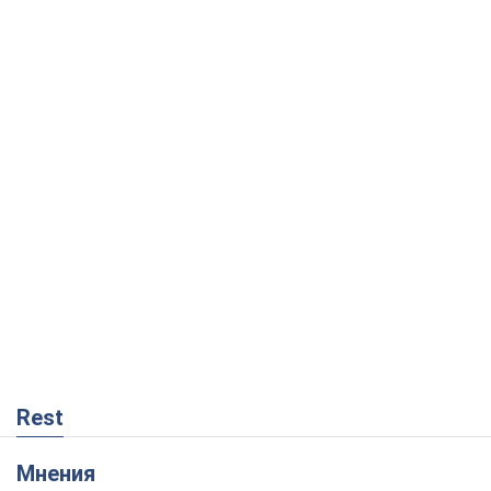
Rest
Мнения
Кремль переносит войну в тыл Европы:
под угрозой критическая логистика
Виктор Ягун
7,7 т.
На чьей стороне истории выступает
Дональд Трамп?