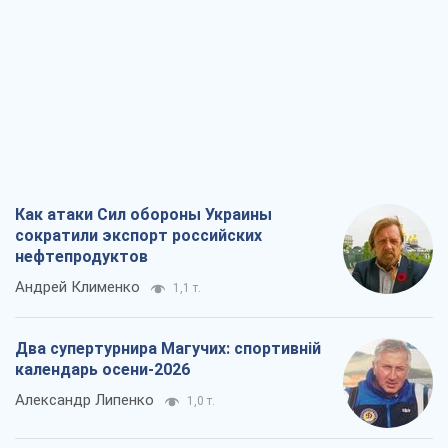
Как атаки Сил обороны Украины
сократили экспорт российских
нефтепродуктов
Андрей Клименко
1,1 т.
Два супертурнира Магучих: спортивній
календарь осени-2026
Александр Липенко
1,0 т.
Ракетный щит и меч Украины: ставка
на производство собственных ракет
Кирилл Татаринов
1,8 т.
Посмертная "презумпция виновности":
кто разрешил ТЦК судить погибших
защитников