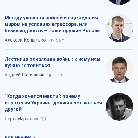
Между ужасной войной и еще худшим
миром на условиях агрессора, или
Безысходность – тоже оружие России
Алексей Копытько
5,6 т.
Лестница эскалации войны: к чему нам
нужно готовиться
Андрей Шевчишин
6,6 т.
"Когда хочется мести": почему
стратегия Украины должна оставаться
другой
Серж Марко
7,1 т.
Все мнения