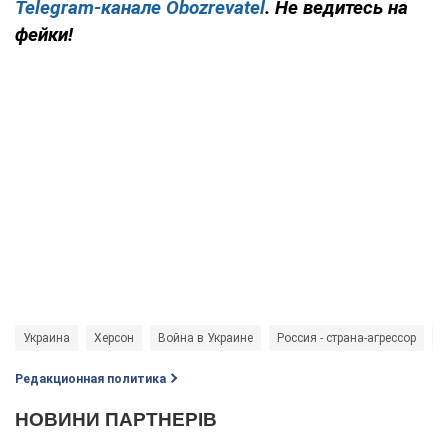
Telegram-канале Obozrevatel
. Не ведитесь на
фейки!
Украина
Херсон
Война в Украине
Россия - страна-агрессор
s
Редакционная политика