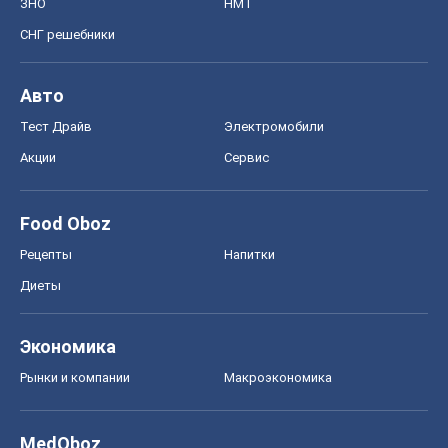
ЗНО
НМТ
СНГ решебники
Авто
Тест Драйв
Электромобили
Акции
Сервис
Food Oboz
Рецепты
Напитки
Диеты
Экономика
Рынки и компании
Mакроэкономика
MedOboz