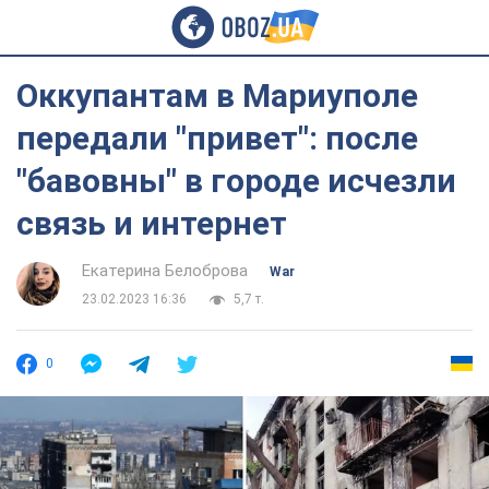
Оккупантам в Мариуполе
передали "привет": после
"бавовны" в городе исчезли
связь и интернет
Екатерина Белоброва
War
23.02.2023 16:36
5,7 т.
0