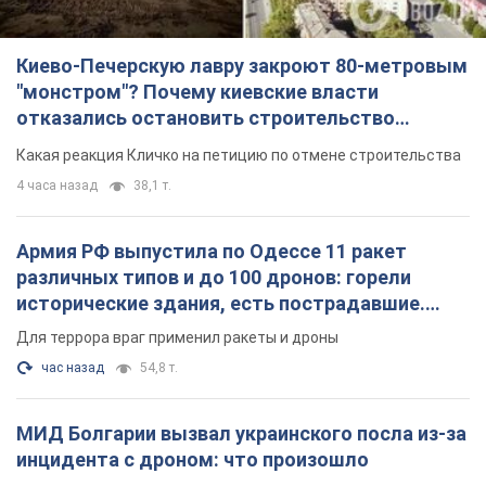
Киево-Печерскую лавру закроют 80-метровым
"монстром"? Почему киевские власти
отказались остановить строительство
небоскреба "московского верующего"
Какая реакция Кличко на петицию по отмене строительства
4 часа назад
38,1 т.
Армия РФ выпустила по Одессе 11 ракет
различных типов и до 100 дронов: горели
исторические здания, есть пострадавшие.
Фото и видео
Для террора враг применил ракеты и дроны
час назад
54,8 т.
МИД Болгарии вызвал украинского посла из-за
инцидента с дроном: что произошло