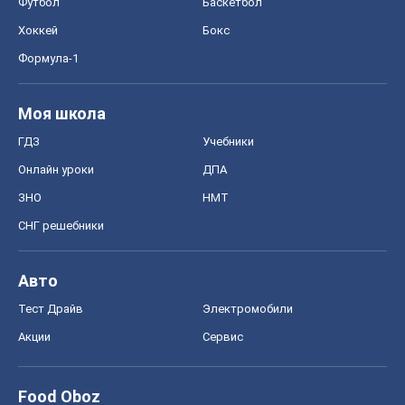
Футбол
Баскетбол
Хоккей
Бокс
Формула-1
Моя школа
ГДЗ
Учебники
Онлайн уроки
ДПА
ЗНО
НМТ
СНГ решебники
Авто
Тест Драйв
Электромобили
Акции
Сервис
Food Oboz