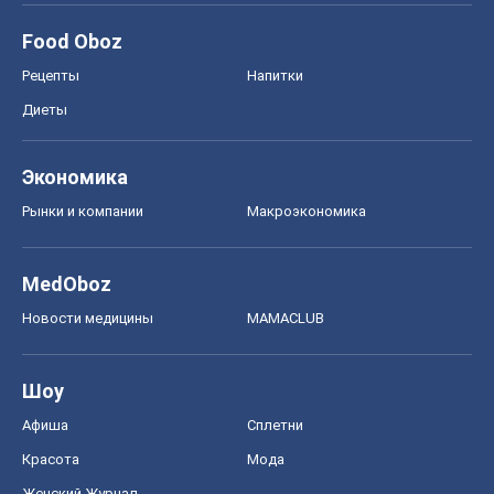
Food Oboz
Рецепты
Напитки
Диеты
Экономика
Рынки и компании
Mакроэкономика
MedOboz
Новости медицины
MAMACLUB
Шоу
Афиша
Сплетни
Красота
Мода
Женский Журнал