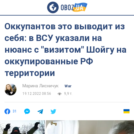
Оккупантов это выводит из
себя: в ВСУ указали на
нюанс с "визитом" Шойгу на
оккупированные РФ
территории
Марина Лисничук
War
19.12.2022 08:56
9,9 т.
31