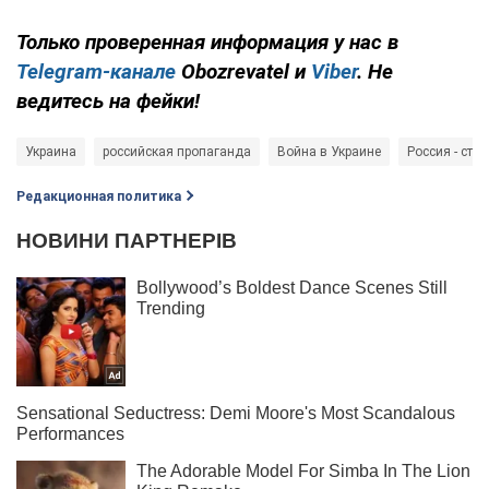
Только
проверенная информация у нас в
Telegram-канале
Obozrevatel и
Viber
. Не
ведитесь на фейки!
Украина
российская пропаганда
Война в Украине
Россия - стр
Редакционная политика