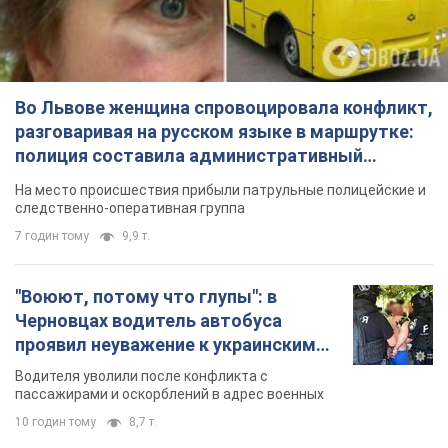
следственно-оперативная группа
7 годин тому
9,9 т.
"Воюют, потому что глупы": в
Черновцах водитель автобуса
проявил неуважение к украинским
военным и поплатился за это.
Водителя уволили после конфликта с
Видео
пассажирами и оскорблений в адрес военных
10 годин тому
8,7 т.
"Не следит за сексуальностью": в
Киеве консультант салона красоты
оскорбил женщину после
химиотерапии, разгорелся скандал.
Сотрудник салона оценил внешность
Фото
женщины, заявив, что у нее "мужская стрижка"
4 години тому
13,9 т.