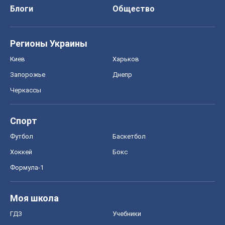
Спорт
Футбол
Баскетбол
Хоккей
Бокс
Формула-1
Моя школа
ГДЗ
Учебники
Онлайн уроки
ДПА
ЗНО
НМТ
СНГ решебники
Авто
Тест Драйв
Электромобили
Акции
Сервис