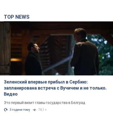
Зеленский впервые прибыл в Сербию:
запланирована встреча с Вучичем и не только.
Видео
Это первый визит главы государства в Белград
3 години тому
78,1 т.
"Верните Федорова": в городах Украины уже
23-й день подряд проходят массовые митинги
с плакатами. Фото и видео
Участники акций продолжают серию ежедневных протестов
3 години тому
2,2 т.