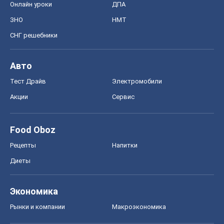
Food Oboz
Рецепты
Напитки
Диеты
Экономика
Рынки и компании
Mакроэкономика
MedOboz
Новости медицины
MAMACLUB
Шоу
Афиша
Сплетни
Красота
Мода