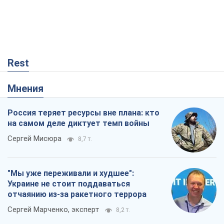
Россия теряет ресурсы вне плана: кто
на самом деле диктует темп войны
Сергей Мисюра
8,7 т.
"Мы уже переживали и худшее":
Украине не стоит поддаваться
отчаянию из-за ракетного террора
Сергей Марченко, эксперт
8,2 т.
Запад проспал угрозу: Россия может
проверить НАТО войной
Леонид Невзлин
3,1 т.