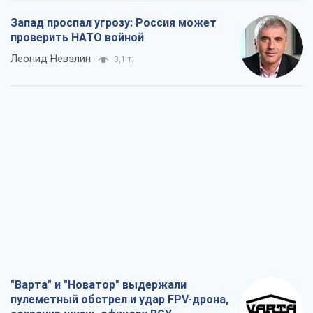
"Варта" и "Новатор" выдержали
пулеметный обстрел и удар FPV-дрона,
сохранив жизнь офицеру ВСУ
Украинская Бронетехника
3,0 т.
КНДР как катализатор войны, или О
новом этапе российско-
северокорейского союза
Алексей Кущ
3,2 т.