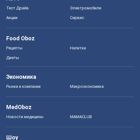
Моя школа
ГДЗ
Учебники
Онлайн уроки
ДПА
ЗНО
НМТ
СНГ решебники
Авто
Тест Драйв
Электромобили
Акции
Сервис
Food Oboz
Рецепты
Напитки
Диеты