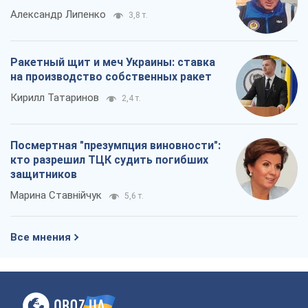
Как атаки Сил обороны Украины
сократили экспорт российских
нефтепродуктов
Андрей Клименко
1,7 т.
Два супертурнира Магучих: спортивній
календарь осени-2026
Александр Липенко
3,8 т.
Ракетный щит и меч Украины: ставка
на производство собственных ракет
Кирилл Татаринов
2,4 т.
Посмертная "презумпция виновности":