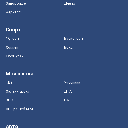
OBOZ.UA
Политика
Мир
Расследования
Блоги
Общество
Регионы Украины
Киев
Харьков
Запорожье
Днепр
Черкассы
Спорт
Футбол
Баскетбол
Хоккей
Бокс
Формула-1