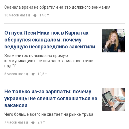
Супруга тяжелобольного Джо Байдена
назвала первый симптом, который
сигнализировал о его "агрессивном" раке
Сначала врачи не обратили на это должного внимания
10 часов назад
14,0 т.
Отпуск Леси Никитюк в Карпатах
обернулся скандалом: почему
ведущую несправедливо захейтили
Знаменитость вышла на прямую
коммуникацию в сети и расставила все точки