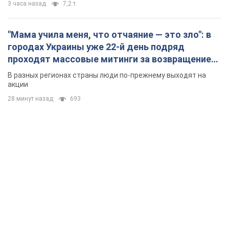
проекту
3 часа назад
37,1 т.
"Балистика убивает людей": Сикорский призвал
обсудить перехват вражеских ракет над
Украиной
Глава МИД Польши призвал сбивать российские ракеты над
Украиной
3 часа назад
7,2 т.
"Мама учила меня, что отчаяние — это зло": в
городах Украины уже 22-й день подряд
проходят массовые митинги за возвращение
Федорова. Фото и видео
В разных регионах страны люди по-прежнему выходят на
акции
28 минут назад
693