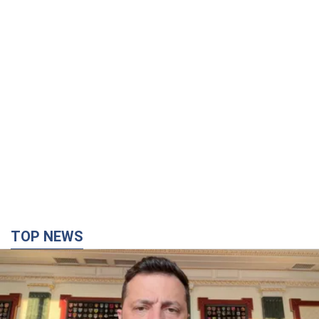
над "i"
5 часов назад
10,5 т.
Не только из-за зарплаты: почему
украинцы не спешат соглашаться на
вакансии
Чего больше всего не хватает на рынке труда
7 часов назад
2,9 т.