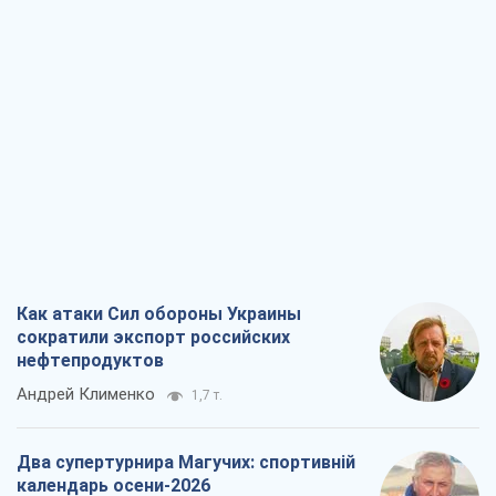
Дональд Трамп?
Виктор Каспрук
7,4 т.
В Киеве вырубили более 300 крупных
деревьев ради теплотрассы и вопреки
Генплану
Владислав Самойленко
1,0 т.