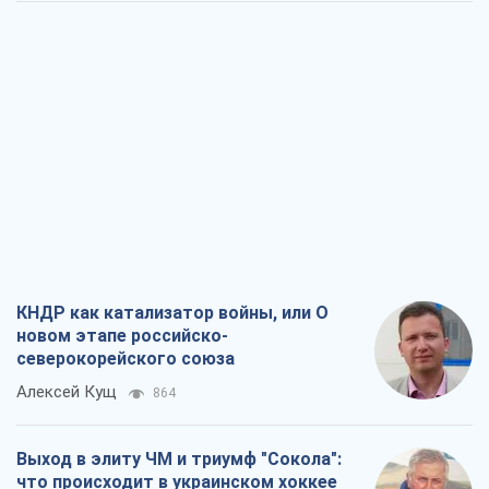
КНДР как катализатор войны, или О
новом этапе российско-
северокорейского союза
Алексей Кущ
864
Выход в элиту ЧМ и триумф "Сокола":
что происходит в украинском хоккее
Александр Липенко
414
Что ожидает украинцев в 2026-2028
годах? Основные выводы из новых
прогнозов от НБУ
Василий Фурман
8,3 т.