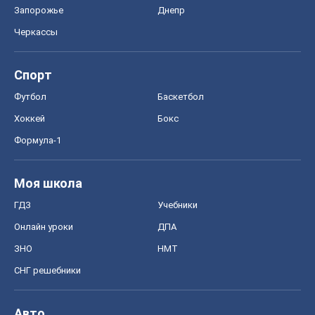
Формула-1
Моя школа
ГДЗ
Учебники
Онлайн уроки
ДПА
ЗНО
НМТ
СНГ решебники
Авто
Тест Драйв
Электромобили
Акции
Сервис
Food Oboz
Рецепты
Напитки
Диеты