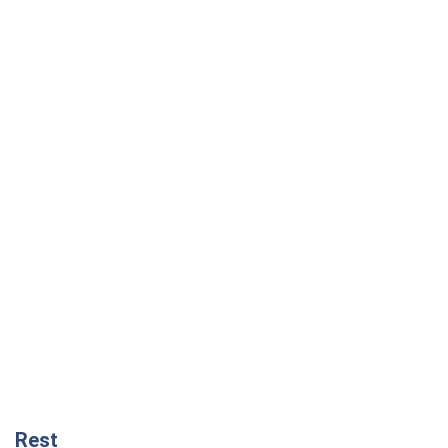
Rest
Мнения
Россия теряет ресурсы вне плана: кто
на самом деле диктует темп войны
Сергей Мисюра
4,3 т.