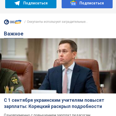
С 1 сентября украинским учителям повысят
зарплаты: Корецкий раскрыл подробности
Одновременно с повышением зарплат педагогам
правительство объявило об увеличении студенческих
стипендий
7.08.2026 00:29
11,8 т.
Сколько баллистических ракет
перехватила украинская ПВО в
июле: в Минобороны назвали цифру