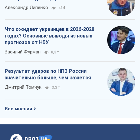
Результат ударов по НПЗ России
значительно больше, чем кажется
Дмитрий Томчук
3,3 т.
Все мнения
О компании
Команда
Правовая информация
Политика
конфиденциальности
Реклама на сайте
Документы
Редакционная политика
Журналисты OBOZ.UA на месте
событий