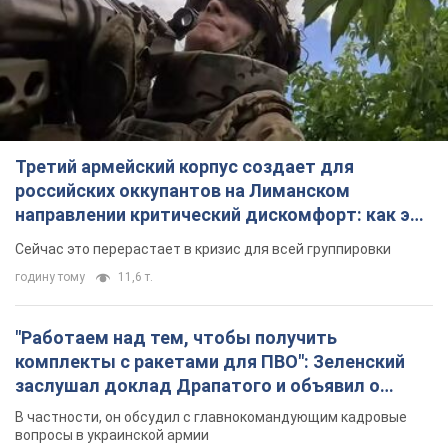
направлении критический дискомфорт: как это
удалось
Сейчас это перерастает в кризис для всей группировки
годину тому
11,6 т.
"Работаем над тем, чтобы получить
комплекты с ракетами для ПВО": Зеленский
заслушал доклад Драпатого и объявил о
новых мерах
В частности, он обсудил с главнокомандующим кадровые
вопросы в украинской армии
3 години тому
2,5 т.
В оккупированной Ялте прогремели мощные
взрывы: поднимается черный дым. Фото и
видео
Город, вероятно, подвергся атаке дронов
4 години тому
5,8 т.