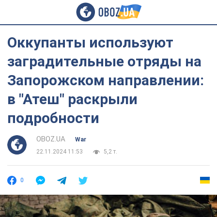
Оккупанты используют
заградительные отряды на
Запорожском направлении:
в "Атеш" раскрыли
подробности
OBOZ.UA
War
22.11.2024 11:53
5,2 т.
0