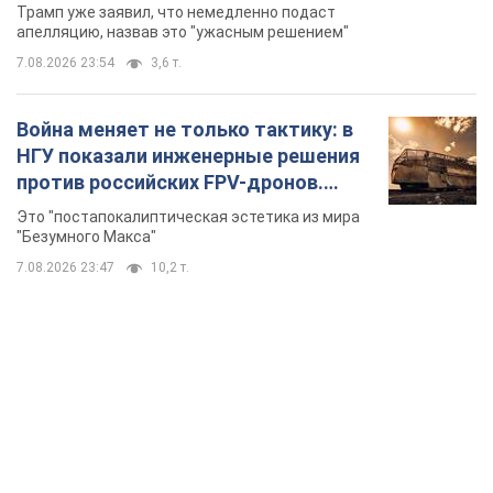
бального зала стоимостью 400 млн
Трамп уже заявил, что немедленно подаст
долларов
апелляцию, назвав это "ужасным решением"
7.08.2026 23:54
3,6 т.
Война меняет не только тактику: в
НГУ показали инженерные решения
против российских FPV-дронов.
Фото
Это "постапокалиптическая эстетика из мира
"Безумного Макса"
7.08.2026 23:47
10,2 т.