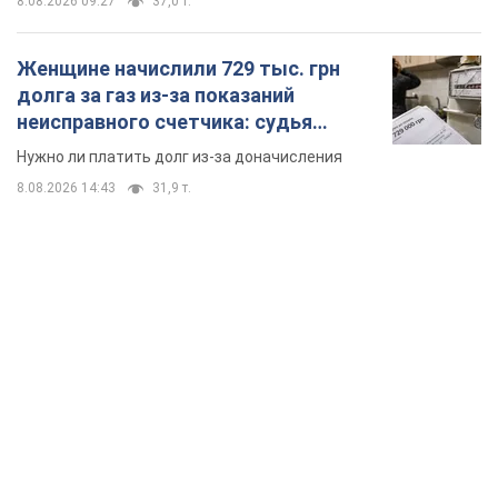
8.08.2026 09:27
37,0 т.
Женщине начислили 729 тыс. грн
долга за газ из-за показаний
неисправного счетчика: судья
вынес неожиданное решение
Нужно ли платить долг из-за доначисления
8.08.2026 14:43
31,9 т.