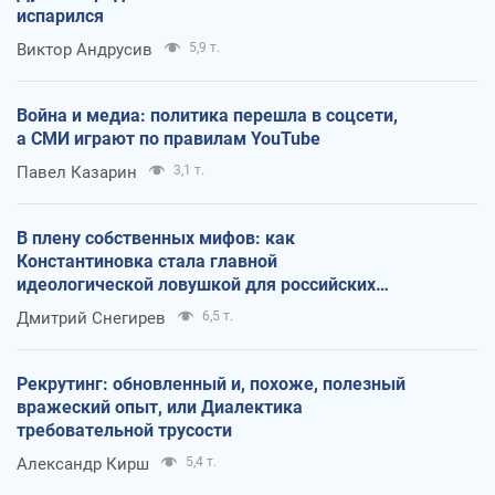
испарился
Виктор Андрусив
5,9 т.
Война и медиа: политика перешла в соцсети,
а СМИ играют по правилам YouTube
Павел Казарин
3,1 т.
В плену собственных мифов: как
Константиновка стала главной
идеологической ловушкой для российских
оккупантов
Дмитрий Снегирев
6,5 т.
Рекрутинг: обновленный и, похоже, полезный
вражеский опыт, или Диалектика
требовательной трусости
Александр Кирш
5,4 т.