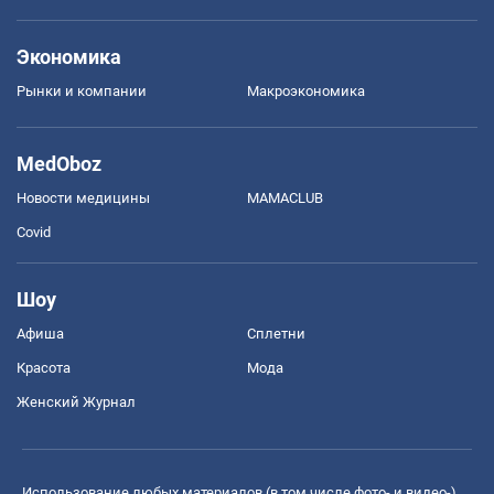
Экономика
Рынки и компании
Mакроэкономика
MedOboz
Новости медицины
MAMACLUB
Covid
Шоу
Афиша
Сплетни
Красота
Мода
Женский Журнал
Использование любых материалов (в том числе фото- и видео-),