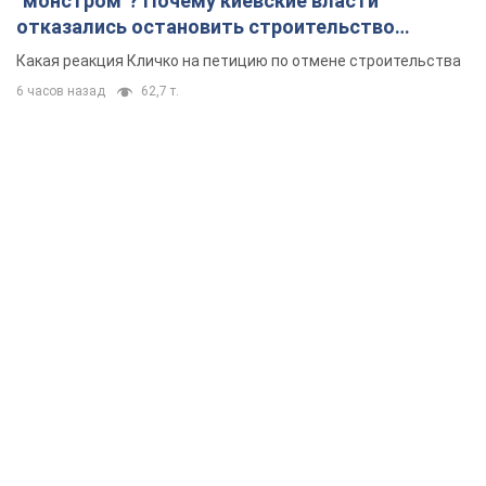
"монстром"? Почему киевские власти
отказались остановить строительство
небоскреба "московского верующего"
Какая реакция Кличко на петицию по отмене строительства
6 часов назад
62,7 т.