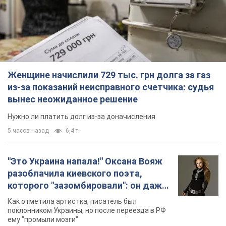
Женщине начислили 729 тыс. грн долга за газ
из-за показаний неисправного счетчика: судья
вынес неожиданное решение
Нужно ли платить долг из-за доначисления
5 часов назад
6,4 т.
"Это Украина напала!" Оксана Вояж
разоблачила киевского поэта,
которого "зазомбировали": он даже
русского не знал, а теперь хочет
Как отметила артистка, писатель был
геноцида украинцев
поклонником Украины, но после переезда в РФ
ему "промыли мозги"