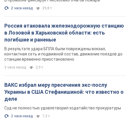
В промзоне фиксирует несколько очагов пожара
2 часа назад
29,8 т.
Россия атаковала железнодорожную станцию
в Лозовой в Харьковской области: есть
погибшие и раненые
В результате удара БПЛА были повреждены вокзал,
контактная сеть и подвижной состав; движение поездов до
станции временно приостановлено
3 часа назад
2,9 т.
ВАКС избрал меру пресечения экс-послу
Украины в США Стефанишиной: что известно о
деле
Суд не полностью удовлетворил ходатайство прокуратуры
2 часа назад
7,3 т.