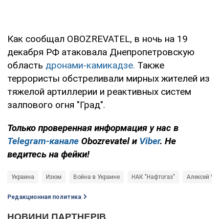
Как сообщал OBOZREVATEL, в ночь на 19
декабря РФ атаковала Днепропетровскую
область
дронами-камикадзе.
Также
террористы обстреливали мирных жителей из
тяжелой артиллерии и реактивных систем
залпового огня "Град".
Только
проверенная информация у нас в
Telegram-канале
Obozrevatel и
Viber
. Не
ведитесь на фейки!
Украина
Изюм
Война в Украине
НАК "Нафтогаз"
Алексей Ч
Редакционная политика