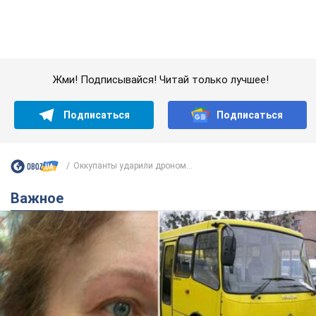
Важное
Во Львове женщина спровоцировала конфликт,
разговаривая на русском языке в маршрутке:
полиция составила административный
протокол. Видео
На место происшествия прибыли патрульные полицейские и
следственно-оперативная группа
11 часов назад
10,7 т.