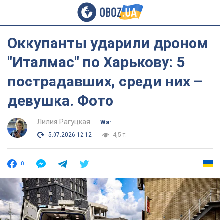
Оккупанты ударили дроном
"Италмас" по Харькову: 5
пострадавших, среди них –
девушка. Фото
Лилия Рагуцкая
War
5.07.2026 12:12
4,5 т.
0