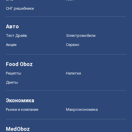
Диеты
Экономика
Рынки и компании
Mакроэкономика
MedOboz
Новости медицины
MAMACLUB
Шоу
Афиша
Сплетни
Красота
Мода
Женский Журнал