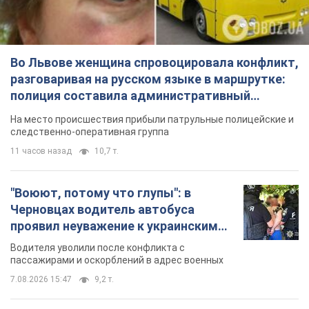
"Воюют, потому что глупы": в
Черновцах водитель автобуса
проявил неуважение к украинским
военным и поплатился за это.
Водителя уволили после конфликта с
Видео
пассажирами и оскорблений в адрес военных
7.08.2026 15:47
9,2 т.
"Не следит за сексуальностью": в
Киеве консультант салона красоты
оскорбил женщину после
химиотерапии, разгорелся скандал.
Сотрудник салона оценил внешность
Фото
женщины, заявив, что у нее "мужская стрижка"
7 часов назад
16,8 т.