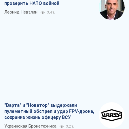
"Варта" и "Новатор" выдержали
пулеметный обстрел и удар FPV-дрона,
сохранив жизнь офицеру ВСУ
Украинская Бронетехника
3,2 т.
КНДР как катализатор войны, или О
новом этапе российско-
северокорейского союза
Алексей Кущ
3,4 т.
Выход в элиту ЧМ и триумф "Сокола":
что происходит в украинском хоккее
Александр Липенко
1,2 т.