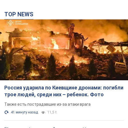
Россия ударила по Киевщине дронами: погибли
трое людей, среди них – ребенок. Фото
Также есть пострадавшие из-за атаки врага
41 минуту назад
11,5 т.
"Верните Федорова": в городах Украины уже
23-й день подряд проходят массовые митинги
с плакатами. Фото и видео
Участники акций продолжают серию ежедневных протестов
7 часов назад
2,7 т.
Сенат США одобрил законопроект Грэма о
санкциях против России: что дальше
Документ предусматривает новые экономические
ограничения