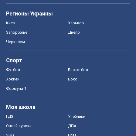
Хоккей
Бокс
Формула-1
Моя школа
ГДЗ
Учебники
Онлайн уроки
ДПА
ЗНО
НМТ
СНГ решебники
Авто
Тест Драйв
Электромобили
Акции
Сервис
Food Oboz
Рецепты
Напитки