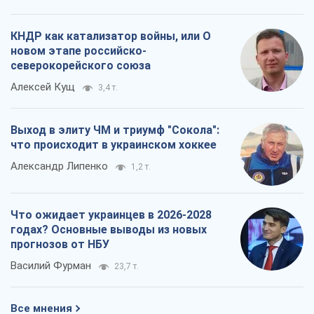
Что ожидает украинцев в 2026-2028
годах? Основные выводы из новых
прогнозов от НБУ
Василий Фурман
23,7 т.
Все мнения
О компании
Команда
Правовая информация
Политика
конфиденциальности
Реклама на сайте
Документы
Редакционная политика
Журналисты OBOZ.UA на месте