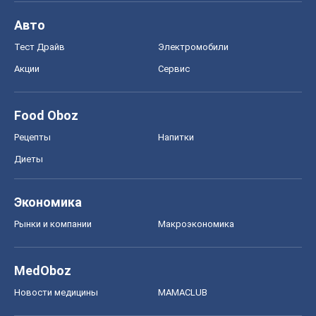
Диеты
Экономика
Рынки и компании
Mакроэкономика
MedOboz
Новости медицины
MAMACLUB
Шоу
Афиша
Сплетни
Красота
Мода
Женский Журнал