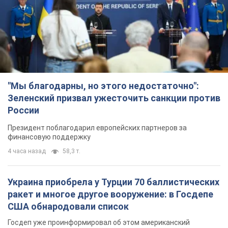
России
Президент поблагодарил европейских партнеров за
финансовую поддержку
4 часа назад
58,3 т.
Украина приобрела у Турции 70 баллистических
ракет и многое другое вооружение: в Госдепе
США обнародовали список
Госдеп уже проинформировал об этом американский
Конгресс
2 часа назад
2,9 т.
"Нас услышали лишь одним ухом": в городах
Украины уже 24-й день подряд проходят
митинги в поддержку Федорова. Фото и видео
Антиправительственные выступления с требованием
вернуть Федорова продолжаются до сих пор