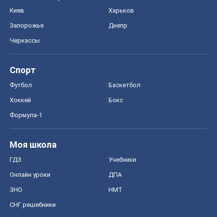
Хоккей
Бокс
Формула-1
Моя школа
ГДЗ
Учебники
Онлайн уроки
ДПА
ЗНО
НМТ
СНГ решебники
Авто
Тест Драйв
Электромобили
Акции
Сервис
Food Oboz
Рецепты
Напитки