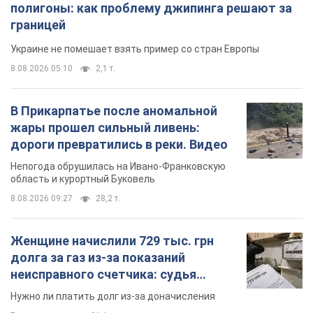
дороги превратились в реки. Видео
Непогода обрушилась на Ивано-Франковскую
область и курортный Буковель
8.08.2026 09:27
28,2 т.
Женщине начислили 729 тыс. грн
долга за газ из-за показаний
неисправного счетчика: судья
вынес неожиданное решение
Нужно ли платить долг из-за доначисления
7 часов назад
31,1 т.