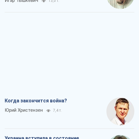
Когда закончится война?
Юрий Христензен
7,4 т.
Украина вступила в состояние
экономического кризиса. Есть ли свет
в конце туннеля?
Вадим Денисенко
6,3 т.
Чей будет Крым, тот и победит (NSJ), а
украинских футбольных чиновников
могут назвать убийцами