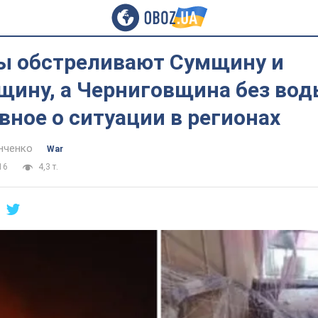
ы обстреливают Сумщину и
ину, а Черниговщина без воды
авное о ситуации в регионах
нченко
War
16
4,3 т.