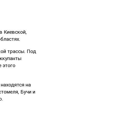
в Киевской,
бластях.
ой трассы. Под
оккупанты
 этого
 находятся на
томеля, Бучи и
о.