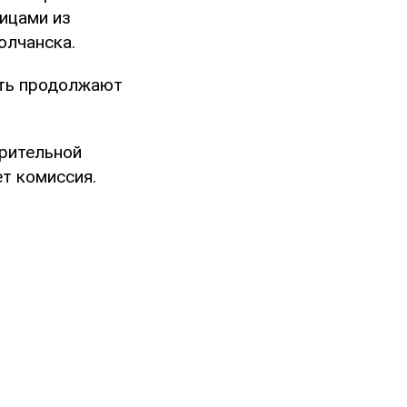
лицами из
олчанска.
сть продолжают
рительной
т комиссия.