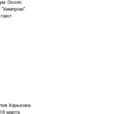
ум. Около
 "Химпром".
отают
лов Харькова.
18 марта