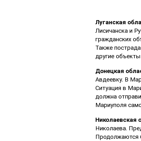
Луганская обл
Лисичанска и Р
гражданских об
Также пострада
другие объекты
Донецкая обла
Авдеевку. В Ма
Ситуация в Мар
должна отправи
Мариуполя само
Николаевская 
Николаева. Пре
Продолжаются б