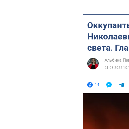
Оккупант
Николаевщ
света. Гл
Альбина Па
21.03.2022 10:
14