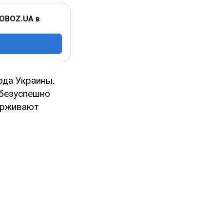
 OBOZ.UA в
ода Украины.
 безуспешно
ерживают