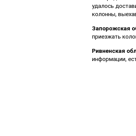
удалось достав
колонны, выеха
Запорожская о
приезжать коло
Ривненская об
информации, ес