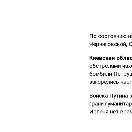
По состоянию на
Черниговской, 
Киевская облас
обстрелами нах
бомбили Петруш
загорелись час
Войска Путина з
грани гуманита
Ирпеня нет воз