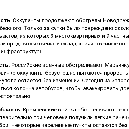
асть
. Оккупанты продолжают обстрелы Новодруж
убежного. Только за сутки было повреждено окол
ъектов, из которых 3 многоквартирных и 9 частн
ли продовольственный склад, хозяйственные пост
 инфраструктуры.
сть.
Российские военные обстреливают Марьинку,
рьинке оккупанты безуспешно пытаются прорвать 
иуполе остается без изменений. Сегодня из Запор
ться колонна автобусов, чтобы эвакуировать дое
стоятельно.
область.
Кремлевские войска обстреливают села
дварительно три человека получили легкие ранени
ои. Некоторые населенные пункты остаются без