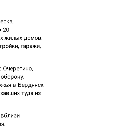
еска,
о 20
ых жилых домов.
ройки, гаражи,
 Очеретино,
оборону.
ожья в Бердянск
хавших туда из
 вблизи
я.