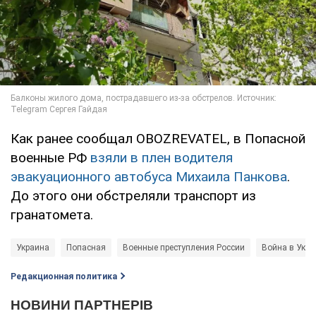
Как ранее сообщал OBOZREVATEL, в Попасной
военные РФ
взяли в плен водителя
эвакуационного автобуса Михаила Панкова
.
До этого они обстреляли транспорт из
гранатомета.
Украина
Попасная
Военные преступления России
Война в Укра
Редакционная политика