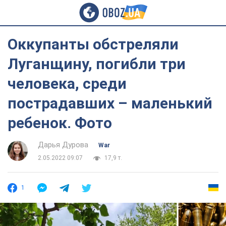
Оккупанты обстреляли
Луганщину, погибли три
человека, среди
пострадавших – маленький
ребенок. Фото
Дарья Дурова
War
2.05.2022 09:07
17,9 т.
1