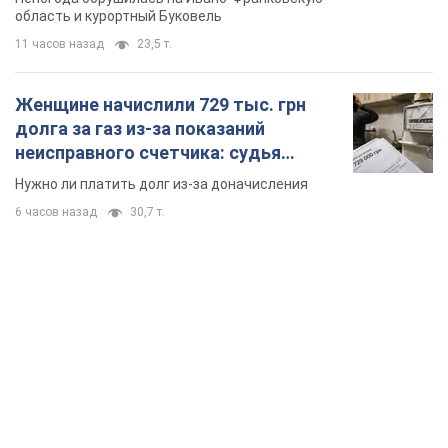
область и курортный Буковель
11 часов назад
23,5 т.
Женщине начислили 729 тыс. грн
долга за газ из-за показаний
неисправного счетчика: судья
вынес неожиданное решение
Нужно ли платить долг из-за доначисления
6 часов назад
30,7 т.