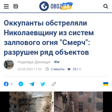
Оккупанты обстреляли
Николаевщину из систем
залпового огня "Смерч":
разрушен ряд объектов
Надежда Данищук
War
20.04.2022 17:53
2 минуты
33,1 т.
3