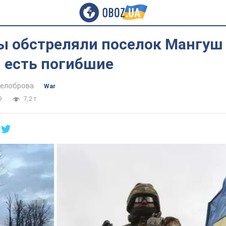
ы обстреляли поселок Мангуш
 есть погибшие
Белоброва
War
9
7,2 т.