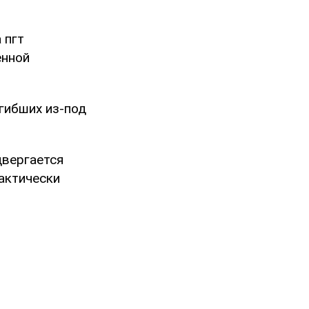
 пгт
енной
огибших из-под
двергается
актически