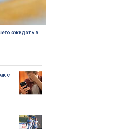
 чего ожидать в
ак с