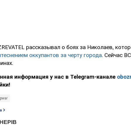
REVATEL рассказывал о боях за Николаев, кото
теснением оккупантов за черту города
. Сейчас В
инах.
нная информация у нас в Telegram-канале
obozr
йки!
opwar
а