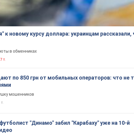
я" к новому курсу доллара: украинцам рассказали,
люты в обменниках
7 т.
ют по 850 грн от мобильных операторов: что не т
иями
вушку мошенников
 т.
утболист "Динамо" забил "Карабаху" уже на 10-й
Видео