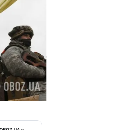
 OBOZ.UA в