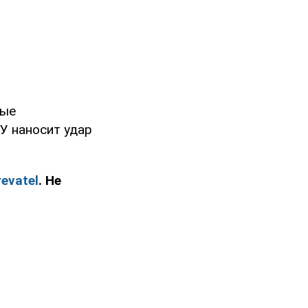
рые
СУ наносит удар
evatel
. Не