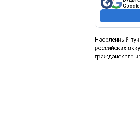
Google
Населенный пун
российских окку
гражданского н