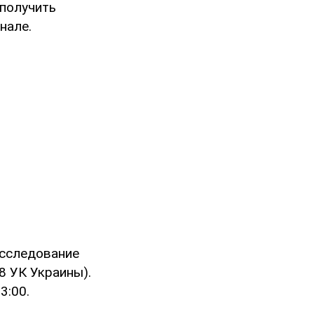
получить
нале.
асследование
38 УК Украины).
3:00.