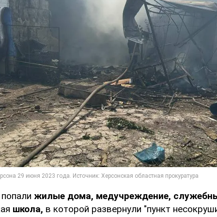
а попали
жилые дома, медучреждение, служебн
кая
школа,
в которой развернули "пункт несокруш