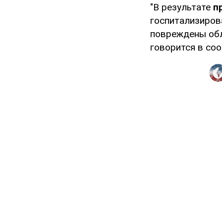
"В результате
п
госпитализиров
повреждены обл
говорится в со