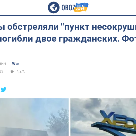
ы обстреляли "пункт несокруш
погибли двое гражданских. Фо
вич
War
23
4,2 т.