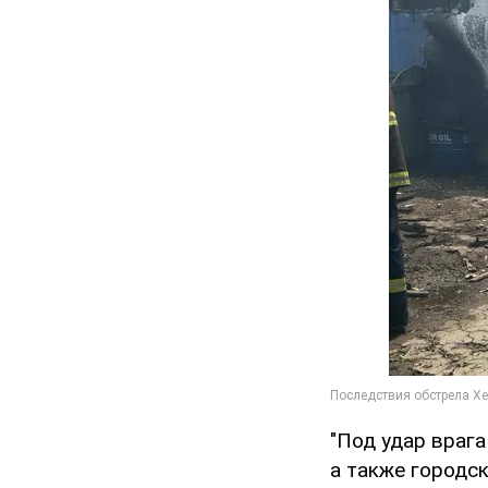
"Под удар враг
а также городс