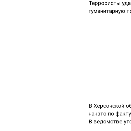
Террористы уда
гуманитарную по
В Херсонской о
начато по факт
В ведомстве уто