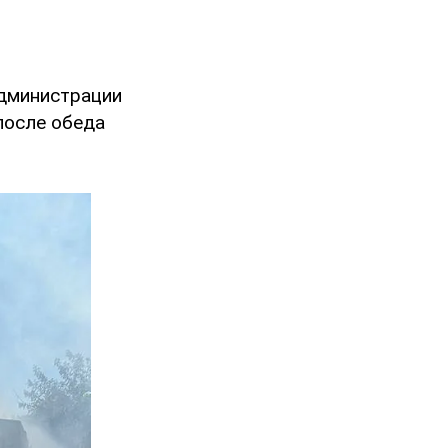
администрации
после обеда