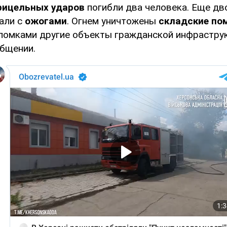
рицельных ударов
погибли два человека. Еще дв
али с
ожогами
. Огнем уничтожены
складские по
омками другие объекты гражданской инфраструк
общении.