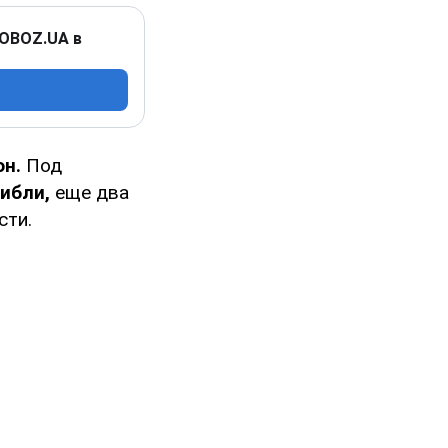
 OBOZ.UA в
н.
Под
ибли,
еще два
сти.