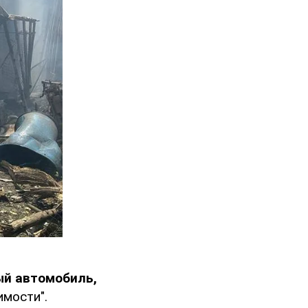
ый автомобиль,
имости".