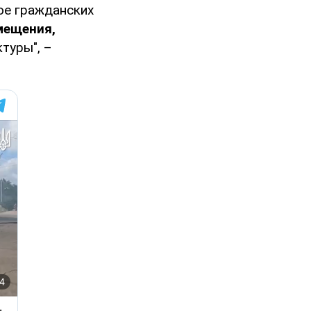
ое гражданских
мещения,
туры", –