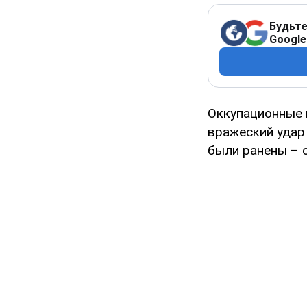
Будьте
Google
Оккупационные 
вражеский удар
были ранены – 