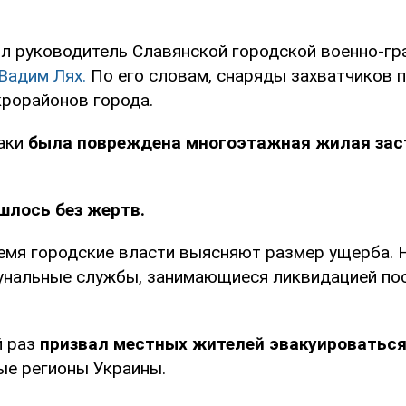
л руководитель Славянской городской военно-г
Вадим Лях.
По его словам, снаряды захватчиков п
крорайонов города.
таки
была повреждена многоэтажная жилая заст
шлось без жертв.
емя городские власти выясняют размер ущерба. 
нальные службы, занимающиеся ликвидацией по
й раз
призвал местных жителей эвакуироватьс
ые регионы Украины.