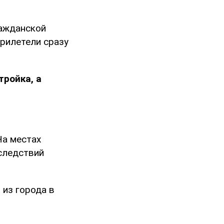
ражданской
рилетели сразу
ройка, а
На местах
следствий
я
из города в