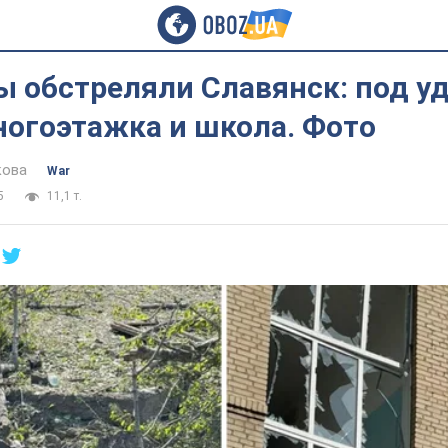
 обстреляли Славянск: под у
ногоэтажка и школа. Фото
кова
War
5
11,1 т.