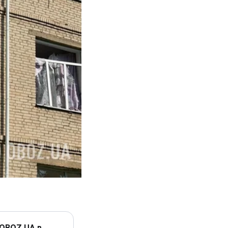
 OBOZ.UA в