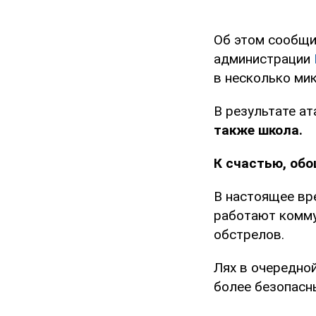
Об этом сообщи
администрации
в несколько ми
В результате а
также школа.
К счастью, обо
В настоящее вр
работают комму
обстрелов.
Лях в очередно
более безопасн