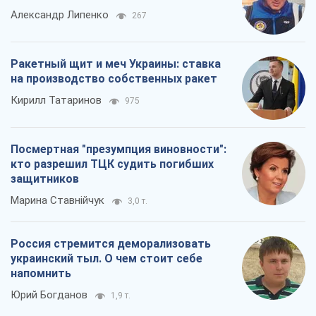
Александр Липенко
267
Ракетный щит и меч Украины: ставка
на производство собственных ракет
Кирилл Татаринов
975
Посмертная "презумпция виновности":
кто разрешил ТЦК судить погибших
защитников
Марина Ставнійчук
3,0 т.
Россия стремится деморализовать
украинский тыл. О чем стоит себе
напомнить
Юрий Богданов
1,9 т.