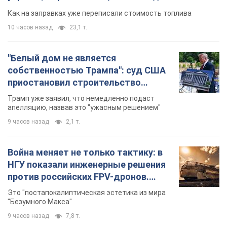
Как на заправках уже переписали стоимость топлива
10 часов назад
23,1 т.
"Белый дом не является
собственностью Трампа": суд США
приостановил строительство
бального зала стоимостью 400 млн
Трамп уже заявил, что немедленно подаст
долларов
апелляцию, назвав это "ужасным решением"
9 часов назад
2,1 т.
Война меняет не только тактику: в
НГУ показали инженерные решения
против российских FPV-дронов.
Фото
Это "постапокалиптическая эстетика из мира
"Безумного Макса"
9 часов назад
7,8 т.