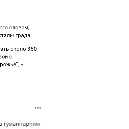
его словам,
Сталинграда.
хать около 350
вои с
рожье", –