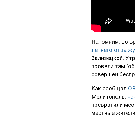
Напомним: во в
летнего отца ж
Зализецкой. Утр
провели там "об
совершен беспр
Как сообщал
O
Мелитополь,
на
превратили мес
местные жители