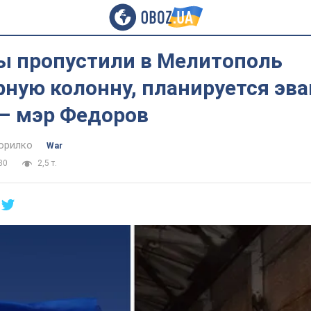
ы пропустили в Мелитополь
ную колонну, планируется эв
 – мэр Федоров
орилко
War
30
2,5 т.