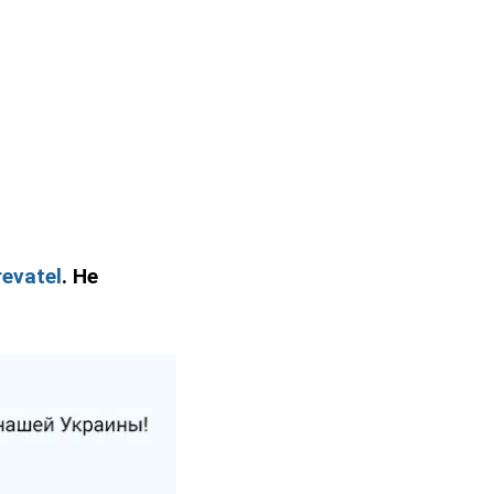
evatel
. Не