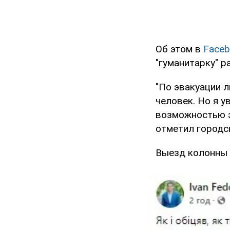
Об этом в
Faceb
"гуманитарку" р
"По эвакуации л
человек. Но я у
возможностью э
отметил городс
Выезд колонны 