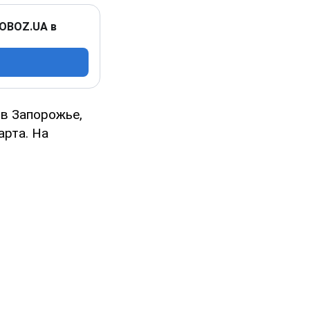
 OBOZ.UA в
 в Запорожье,
арта. На