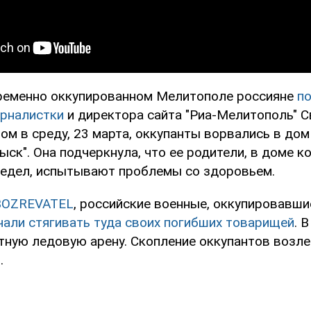
ременно оккупированном Мелитополе россияне
по
урналистки
и директора сайта "Риа-Мелитополь" 
ом в среду, 23 марта, оккупанты ворвались в дом
ыск". Она подчеркнула, что ее родители, в доме к
едел, испытывают проблемы со здоровьем.
BOZREVATEL
, российские военные, оккупировавши
чали стягивать туда своих погибших товарищей
. 
тную ледовую арену. Скопление оккупантов возле
.