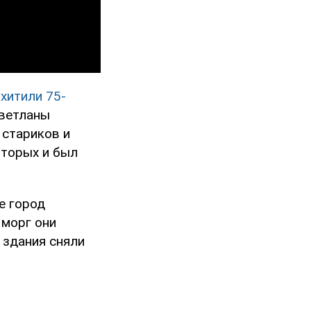
хитили 75-
Светланы
 стариков и
оторых и был
е город
В морг они
 здания сняли