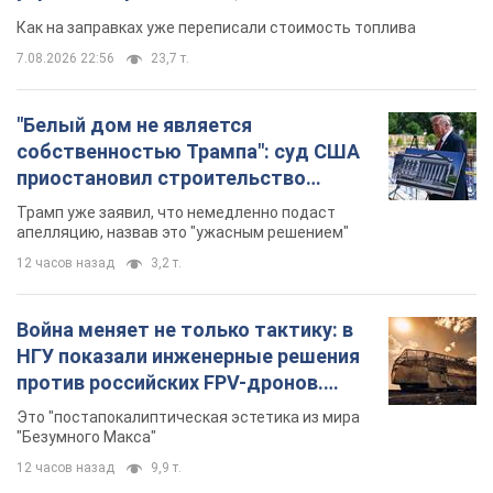
долларов
апелляцию, назвав это "ужасным решением"
12 часов назад
3,2 т.
Война меняет не только тактику: в
НГУ показали инженерные решения
против российских FPV-дронов.
Фото
Это "постапокалиптическая эстетика из мира
"Безумного Макса"
12 часов назад
9,9 т.