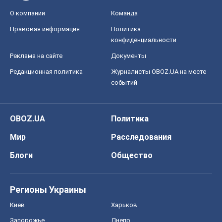
OBOZ.UA
Политика
Мир
Расследования
Блоги
Общество
Регионы Украины
Киев
Харьков
Запорожье
Днепр
Черкассы
Спорт
Футбол
Баскетбол
Хоккей
Бокс
Формула-1