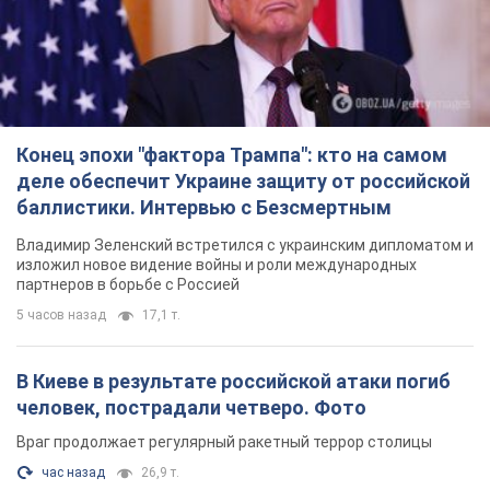
Владимир Зеленский встретился с украинским дипломатом и
изложил новое видение войны и роли международных
партнеров в борьбе с Россией
5 часов назад
17,1 т.
В Киеве в результате российской атаки погиб
человек, пострадали четверо. Фото
Враг продолжает регулярный ракетный террор столицы
час назад
26,9 т.
Украина поразила Ильский и Сызранский НПЗ и
пост наблюдения на буровой установке
"Сиваш": Генштаб раскрыл детали. Фото и
видео
Россию область всю ночь атаковали БПЛА
5 часов назад
3,4 т.