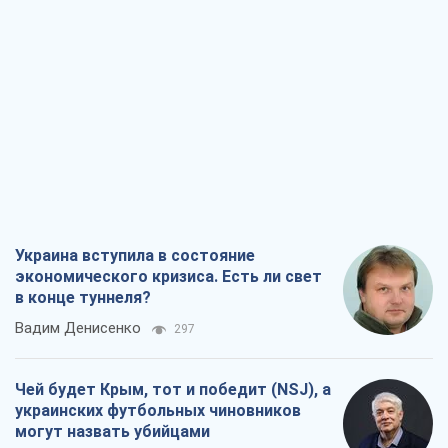
Украина вступила в состояние
экономического кризиса. Есть ли свет
в конце туннеля?
Вадим Денисенко
297
Чей будет Крым, тот и победит (NSJ), а
украинских футбольных чиновников
могут назвать убийцами
Александр Кирш
2,0 т.
Запад проспал угрозу: Россия может
проверить НАТО войной
Леонид Невзлин
5,6 т.
"Варта" и "Новатор" выдержали