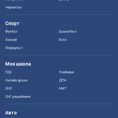
Моя школа
ГДЗ
Учебники
Онлайн уроки
ДПА
ЗНО
НМТ
СНГ решебники
Авто
Тест Драйв
Электромобили
Акции
Сервис
Food Oboz
Рецепты
Напитки
Диеты