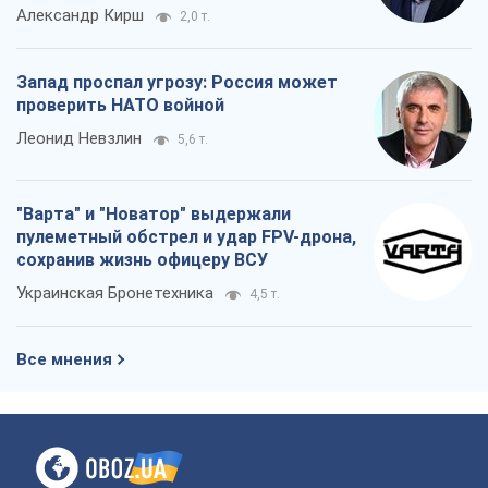
пулеметный обстрел и удар FPV-дрона,
сохранив жизнь офицеру ВСУ
Украинская Бронетехника
4,5 т.
Все мнения
О компании
Команда
Правовая информация
Политика
конфиденциальности
Реклама на сайте
Документы
Редакционная политика
Журналисты OBOZ.UA на месте
событий