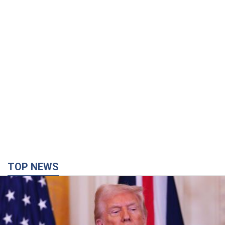
TOP NEWS
Конец эпохи "фактора Трампа": кто на самом
деле обеспечит Украине защиту от российской
баллистики. Интервью с Безсмертным